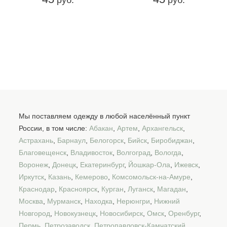
Мы поставляем одежду в любой населённый пункт
России, в том числе:
Абакан
,
Артем
,
Архангельск
,
Астрахань
,
Барнаул
,
Белогорск
,
Бийск
,
Биробиджан
,
Благовещенск
,
Владивосток
,
Волгоград
,
Вологда
,
Воронеж
,
Донецк
,
Екатеринбург
,
Йошкар-Ола
,
Ижевск
,
Иркутск
,
Казань
,
Кемерово
,
Комсомольск-на-Амуре
,
Краснодар
,
Красноярск
,
Курган
,
Луганск
,
Магадан
,
Москва
,
Мурманск
,
Находка
,
Нерюнгри
,
Нижний
Новгород
,
Новокузнецк
,
Новосибирск
,
Омск
,
Оренбург
,
Пермь
,
Петрозаводск
,
Петропавловск-Камчатский
,