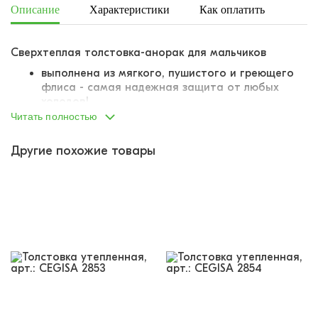
Описание
Характеристики
Как оплатить
Дост
Сверхтеплая толстовка-анорак для мальчиков
выполнена из мягкого, пушистого и греющего
флиса - самая надежная защита от любых
холодов!
оверсайз-крой
Читать полностью
опущенная линия плеча
воротник-стойка с молнией до середины
Другие похожие товары
изделия
спереди большой накладной карман-кенгуру -
можно греть ручки в кармане!
манжеты на рукавах притачены отдельно,
выполнены из того же материала, что и
основная часть изделия