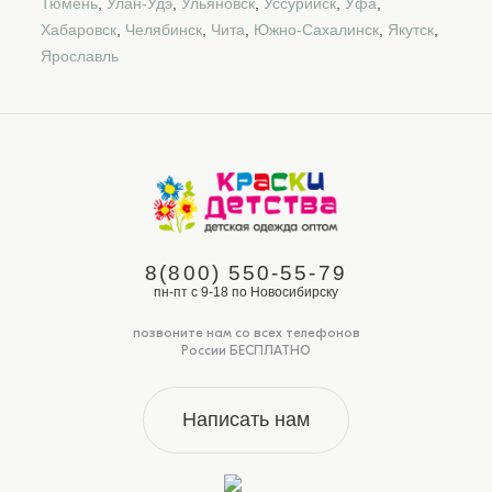
Тюмень
,
Улан-Удэ
,
Ульяновск
,
Уссурийск
,
Уфа
,
Хабаровск
,
Челябинск
,
Чита
,
Южно-Сахалинск
,
Якутск
,
Ярославль
8(800) 550-55-79
пн-пт с 9-18 по Новосибирску
позвоните нам со всех телефонов
России БЕСПЛАТНО
Написать нам