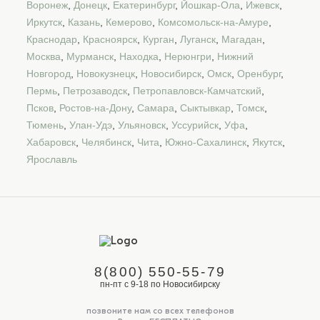
Воронеж
,
Донецк
,
Екатеринбург
,
Йошкар-Ола
,
Ижевск
,
Иркутск
,
Казань
,
Кемерово
,
Комсомольск-на-Амуре
,
Краснодар
,
Красноярск
,
Курган
,
Луганск
,
Магадан
,
Москва
,
Мурманск
,
Находка
,
Нерюнгри
,
Нижний
Новгород
,
Новокузнецк
,
Новосибирск
,
Омск
,
Оренбург
,
Пермь
,
Петрозаводск
,
Петропавловск-Камчатский
,
Псков
,
Ростов-на-Дону
,
Самара
,
Сыктывкар
,
Томск
,
Тюмень
,
Улан-Удэ
,
Ульяновск
,
Уссурийск
,
Уфа
,
Хабаровск
,
Челябинск
,
Чита
,
Южно-Сахалинск
,
Якутск
,
Ярославль
8(800) 550-55-79
пн-пт с 9-18 по Новосибирску
позвоните нам со всех телефонов