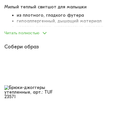
Милый теплый свитшот для малышки
из плотного, гладкого футера
гипоаллергенный, дышащий материал
утеплен мягким, шелковистым начесом
крой оверсайз
Читать полностью
опущенная линия плеча
манжеты, низ и горловина изделия вывязаны
Собери образ
плотной, качественной резинкой, не
деформируется, не растягивается
спереди крупный принт
дополнен объемной аппликацией