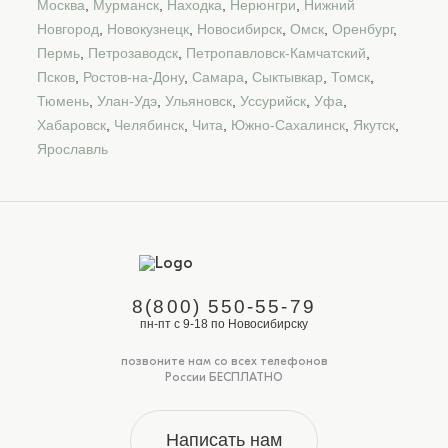
Москва
,
Мурманск
,
Находка
,
Нерюнгри
,
Нижний
Новгород
,
Новокузнецк
,
Новосибирск
,
Омск
,
Оренбург
,
Пермь
,
Петрозаводск
,
Петропавловск-Камчатский
,
Псков
,
Ростов-на-Дону
,
Самара
,
Сыктывкар
,
Томск
,
Тюмень
,
Улан-Удэ
,
Ульяновск
,
Уссурийск
,
Уфа
,
Хабаровск
,
Челябинск
,
Чита
,
Южно-Сахалинск
,
Якутск
,
Ярославль
8(800) 550-55-79
пн-пт с 9-18 по Новосибирску
позвоните нам со всех телефонов
России БЕСПЛАТНО
Написать нам