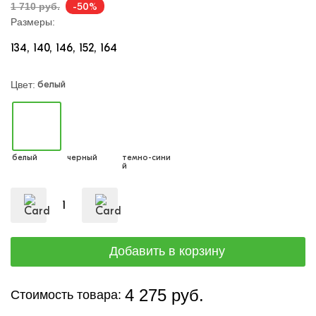
-50%
1 710 руб.
Размеры:
134
140
146
152
164
белый
Цвет:
белый
черный
темно-сини
й
4 275 руб.
Стоимость товара: