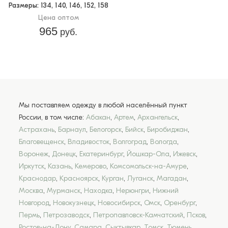
Размеры
: 134, 140, 146, 152, 158
Цена оптом
965
руб.
Мы поставляем одежду в любой населённый пункт
России, в том числе:
Абакан
,
Артем
,
Архангельск
,
Астрахань
,
Барнаул
,
Белогорск
,
Бийск
,
Биробиджан
,
Благовещенск
,
Владивосток
,
Волгоград
,
Вологда
,
Воронеж
,
Донецк
,
Екатеринбург
,
Йошкар-Ола
,
Ижевск
,
Иркутск
,
Казань
,
Кемерово
,
Комсомольск-на-Амуре
,
Краснодар
,
Красноярск
,
Курган
,
Луганск
,
Магадан
,
Москва
,
Мурманск
,
Находка
,
Нерюнгри
,
Нижний
Новгород
,
Новокузнецк
,
Новосибирск
,
Омск
,
Оренбург
,
Пермь
,
Петрозаводск
,
Петропавловск-Камчатский
,
Псков
,
Ростов-на-Дону
,
Самара
,
Сыктывкар
,
Томск
,
Тюмень
,