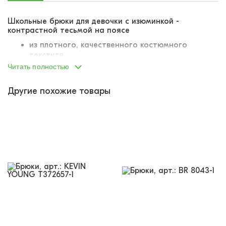
Школьные брюки для девочки с изюминкой -
контрастной тесьмой на поясе
из плотного, качественного костюмного
текстиля
материал держит форму и объем
Читать полностью
износостойкий, хорошо переносит стирки
широкие, прямые раструбы штанин
Другие похожие товары
пояс со вшитой резинкой, резинка вшита в
заднюю часть пояса для идеальной посадки по
талии
по бокам два отрезных кармана
спереди у пояса сформированы защипы,
создают более интересный силуэт
застегиваются на молнию и пуговицу
на пояс пришита контрастная тесьма