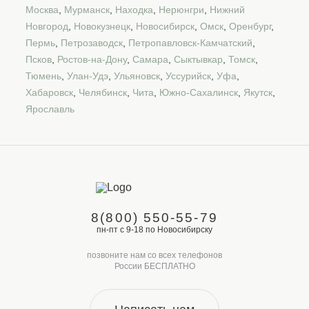
Москва
,
Мурманск
,
Находка
,
Нерюнгри
,
Нижний
Новгород
,
Новокузнецк
,
Новосибирск
,
Омск
,
Оренбург
,
Пермь
,
Петрозаводск
,
Петропавловск-Камчатский
,
Псков
,
Ростов-на-Дону
,
Самара
,
Сыктывкар
,
Томск
,
Тюмень
,
Улан-Удэ
,
Ульяновск
,
Уссурийск
,
Уфа
,
Хабаровск
,
Челябинск
,
Чита
,
Южно-Сахалинск
,
Якутск
,
Ярославль
8(800) 550-55-79
пн-пт с 9-18 по Новосибирску
позвоните нам со всех телефонов
России БЕСПЛАТНО