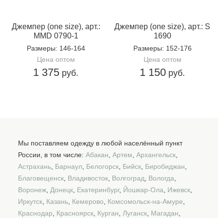
Доп.параметр 2:
трикотаж
Джемпер (one size), арт.:
Джемпер (one size), арт.: S
MMD 0790-1
1690
Размеры
: 146-164
Размеры
: 152-176
Цена оптом
Цена оптом
1 375
1 150
руб.
руб.
Мы поставляем одежду в любой населённый пункт
России, в том числе:
Абакан
,
Артем
,
Архангельск
,
Астрахань
,
Барнаул
,
Белогорск
,
Бийск
,
Биробиджан
,
Благовещенск
,
Владивосток
,
Волгоград
,
Вологда
,
Воронеж
,
Донецк
,
Екатеринбург
,
Йошкар-Ола
,
Ижевск
,
Иркутск
,
Казань
,
Кемерово
,
Комсомольск-на-Амуре
,
Краснодар
,
Красноярск
,
Курган
,
Луганск
,
Магадан
,