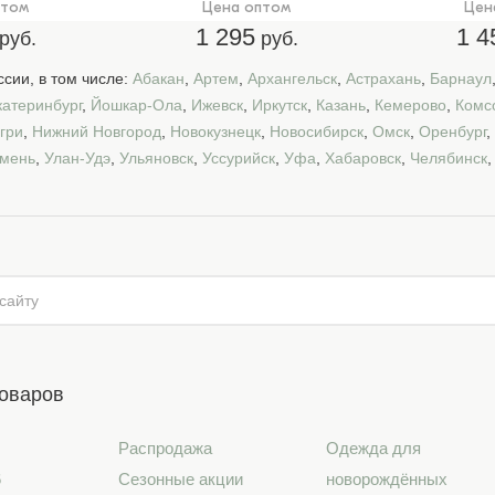
птом
Цена оптом
Цен
1 295
1 4
руб.
руб.
сии, в том числе:
Абакан
,
Артем
,
Архангельск
,
Астрахань
,
Барнаул
катеринбург
,
Йошкар-Ола
,
Ижевск
,
Иркутск
,
Казань
,
Кемерово
,
Комс
гри
,
Нижний Новгород
,
Новокузнецк
,
Новосибирск
,
Омск
,
Оренбург
,
мень
,
Улан-Удэ
,
Ульяновск
,
Уссурийск
,
Уфа
,
Хабаровск
,
Челябинск
товаров
Распродажа
Одежда для
6
Сезонные акции
новорождённых