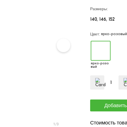
Размеры:
140
146
152
ярко-розовый
Цвет:
ярко-розо
вый
Стоимость това
1/3