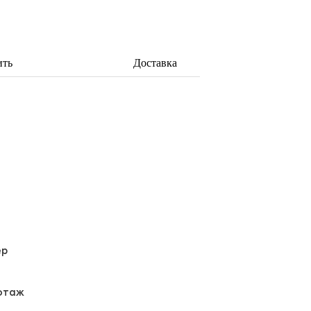
ить
Доставка
ер
отаж