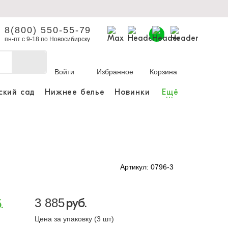
8(800) 550-55-79
пн-пт с 9-18 по Новосибирску
Войти
Избранное
Корзина
ский сад
Нижнее белье
Новинки
Ещё
...
бы делать покупки и
заказы.
ли зарегистрироваться
Артикул: 0796-3
Личный кабинет
3 885
руб.
.
Цена за упаковку (3 шт)