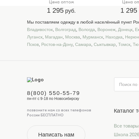
Цена оптом
Цена о
1 295
1 295
руб.
Мы поставляем одежду в любой населённый пункт Рос
Владивосток
,
Волгоград
,
Вологда
,
Воронеж
,
Донецк
,
Е
Луганск
,
Магадан
,
Москва
,
Мурманск
,
Находка
,
Нерюн
Псков
,
Ростов-на-Дону
,
Самара
,
Сыктывкар
,
Томск
,
Тю
8(800) 550-55-79
пн-пт с 9-18 по Новосибирску
Каталог 
позвоните нам со всех телефонов
России БЕСПЛАТНО
Все товары
Написать нам
Школа 202