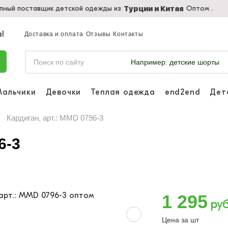
пный поставщик детской одежды из
Оптом .
Турции и Китая
Доставка и оплата
Отзывы
Контакты
Например:
детские шорты
Мальчики
Девочки
Теплая одежда
end2end
Дет
Войдите, что
отслеживать 
Кардиган, арт.: MMD 0796-3
Войти и
6-3
1 295
руб
Цена за шт