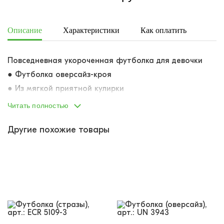
Описание
Характеристики
Как оплатить
Дост
Повседневная укороченная футболка для девочки
●
Футболка оверсайз-кроя
●
Из мягкой приятной кулирки
●
Опущенная линия плеча
Читать полностью
●
Укороченная модель
Другие похожие товары
●
Горловина из резинки-кашкорсе
●
Интересная деталь: вырез головины с небольшим
надрезом
●
На спине небольшая текстовая вышивка