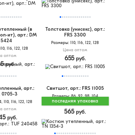
утепленный (в
Толстовка (унисекс), арт.:
оп-ит), арт.: DM
FRS 3300
15424
Размеры
: 110, 116, 122, 128
 110, 116, 122, 128
Цена оптом
а оптом
655
руб.
95
руб.
пленный, арт.:
Свитшот, арт.: FRS 11005
 0705-3
Размеры
: 86, 92, 98, 104
последняя упаковка
4, 110, 116, 122, 128
Цена оптом
а оптом
565
руб.
45
руб.