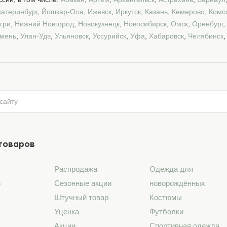
катеринбург
,
Йошкар-Ола
,
Ижевск
,
Иркутск
,
Казань
,
Кемерово
,
Комс
гри
,
Нижний Новгород
,
Новокузнецк
,
Новосибирск
,
Омск
,
Оренбург
,
мень
,
Улан-Удэ
,
Ульяновск
,
Уссурийск
,
Уфа
,
Хабаровск
,
Челябинск
товаров
Распродажа
Одежда для
6
Сезонные акции
новорождённых
Штучный товар
Костюмы
Уценка
Футболки
Акции
Спортивная одежда