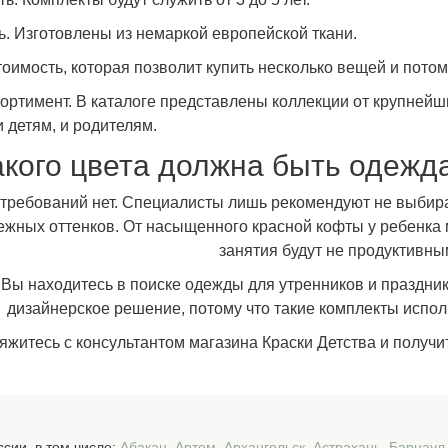
ь. Изготовлены из немаркой европейской ткани.
оимость, которая позволит купить несколько вещей и потом
ортимент. В каталоге представлены коллекции от крупнейши
 детям, и родителям.
акого цвета должна быть одежда
 требований нет. Специалисты лишь рекомендуют не выбира
ежных оттенков. От насыщенного красной кофты у ребенка м
занятия будут не продуктивны
 Вы находитесь в поиске одежды для утренников и праздник
дизайнерское решение, потому что такие комплекты испол
яжитесь с консультантом магазина Краски Детства и получ
сии, в том числе:
Абакан
,
Артем
,
Архангельск
,
Астрахань
,
Барнаул