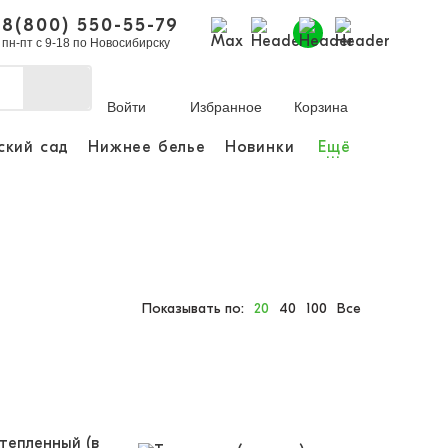
8(800) 550-55-79
пн-пт с 9-18 по Новосибирску
Войти
Избранное
Корзина
ский сад
Нижнее белье
Новинки
Ещё
...
делать покупки и
казы.
 зарегистрироваться
чный кабинет
Показывать по:
20
40
100
Все