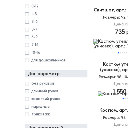
0-12
гольфы
Свитшот, арт.:
1-3
джемпер
Размеры
: 92,
3-6
джинсы
Цена о
3-7
жилет
735
р
6-9
капри
7-16
кардиган
10-16
колготки
для дошкольников
комбинезон
Костюм ут
комплект
(унисекс), ар
Доп.параметр
костюм
Размеры
: 98, 10
без рукавов
кофта
Цена о
1 550
длинный рукав
куртка
короткий рукав
леггинсы
нарядные
лосины
Костюм, арт.
трикотаж
майка
Размеры
: 92,
носки
Цена о
Доп.параметр 2