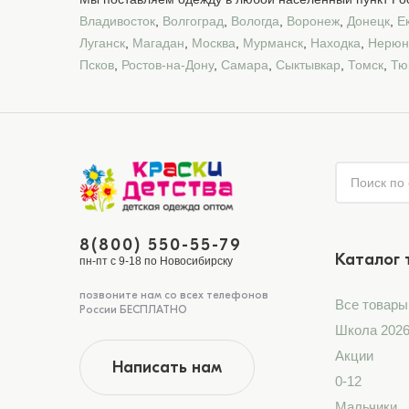
Владивосток
,
Волгоград
,
Вологда
,
Воронеж
,
Донецк
,
Е
Луганск
,
Магадан
,
Москва
,
Мурманск
,
Находка
,
Нерюн
Псков
,
Ростов-на-Дону
,
Самара
,
Сыктывкар
,
Томск
,
Тю
8(800) 550-55-79
Каталог 
пн-пт с 9-18 по Новосибирску
позвоните нам со всех телефонов
Все товары
России БЕСПЛАТНО
Школа 202
Акции
Написать нам
0-12
Мальчики