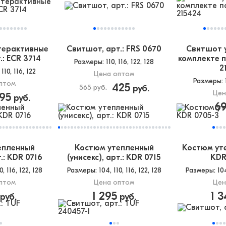
терактивные
Свитшот, арт.: FRS 0670
Свитшот 
.: ECR 3714
комплекте п
Размеры
: 110, 116, 122, 128
2
 110, 116, 122
Цена оптом
Размеры
:
птом
425
565 руб.
руб.
Цен
95
руб.
6
епленный
Костюм утепленный
Костюм уте
т.: KDR 0716
(унисекс), арт.: KDR 0715
KDR
10, 116, 122, 128
Размеры
: 104, 110, 116, 122, 128
Размеры
: 10
птом
Цена оптом
Цен
1 295
1 3
руб.
руб.