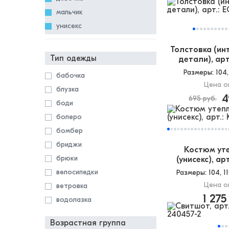
мальчик
унисекс
Толстовка (ин
Тип одежды
детали), арт
Размеры
: 104,
бабочка
Цена о
блузка
4
695 руб.
боди
болеро
бомбер
бриджи
Костюм ут
брюки
(унисекс), ар
велосипедки
Размеры
: 104, 1
Цена о
ветровка
1 275
водолазка
воротник
Возрастная группа
галстук