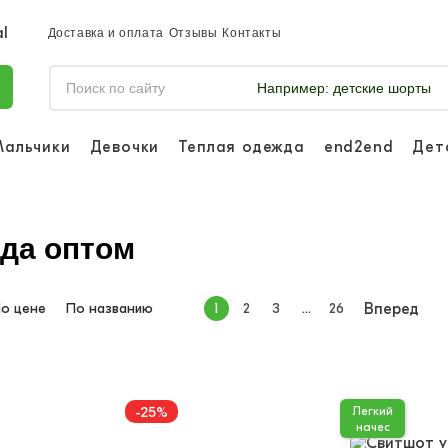
Доставка и оплата
Отзывы
Контакты
Например:
детские шорты
Мальчики
Девочки
Теплая одежда
end2end
Дет
Войдите, чтобы 
отслеживать за
Войти или
ада оптом
Ли
о цене
По названию
1
2
3
...
26
Вперед
-25%
Легкий
начес