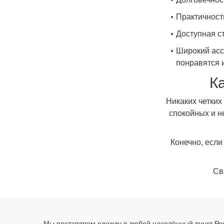
Практичност
Доступная ст
Широкий асс
понравятся и
К
Никаких четких
спокойных и н
Конечно, если
Св
Мы поставляем одежду в любой населённый пункт Рос