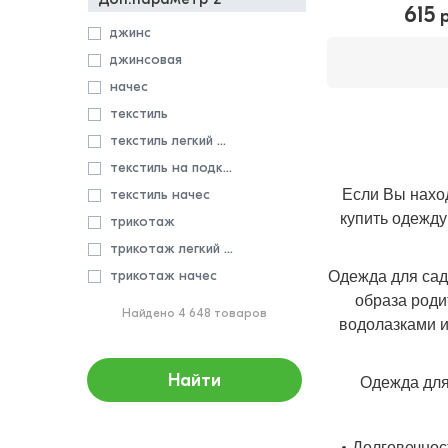
песочник
615
р
джинс
пижама
джинсовая
платье
начес
плащ
текстиль
подтяжки
текстиль легкий начес
поло
текстиль на подкладе
рейтузы
текстиль начес
Если Вы нахо
рубашка
купить одежду
трикотаж
сарафан
трикотаж легкий начес
толстовка
трикотаж начес
Одежда для сад
топ
образа роди
фатин
туника
Найдено 4 648 товаров
водолазками и
флис
футболка
экокожа
халат
Найти
Одежда для
экокожа начес
шорты
юбка
Долговечност