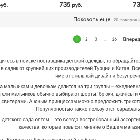
735
7
уб.
руб.
Показать еще
20 товаров 
1
2
3
...
26
Впере
дитесь в поиске поставщика
детской одежды
, то обращайте
 в садик от крупнейших производителей Турции и Китая. В
имеют стильный дизайн и безупречн
а мальчикам и девочкам делится на три группы – ежедневн
тели мальчиков обычно выбирают шорты, брюки, джинсы и
 свитерами. А юным принцессам можно предложить трикота
Популярностью также пользуются сарафаны
 детского сада оптом – это всегда востребованный ассорт
качества, которые повысят мнение о Вашем магази
ь. Комплекты будут служить от 3 до 5 лет.