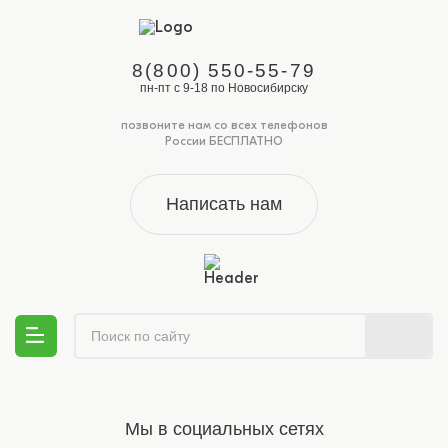
8(800) 550-55-79
пн-пт с 9-18 по Новосибирску
позвоните нам со всех телефонов
России БЕСПЛАТНО
Написать нам
Мы в социальных сетях