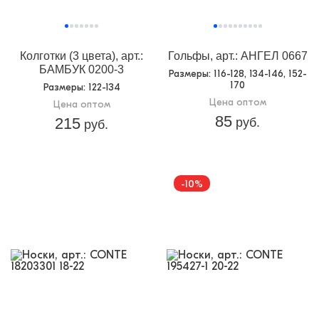
Колготки (3 цвета), арт.:
Гольфы, арт.: АНГЕЛ 0667
БАМБУК 0200-3
Размеры
: 116-128, 134-146, 152-
170
Размеры
: 122-134
Цена оптом
Цена оптом
85
215
руб.
руб.
-10%