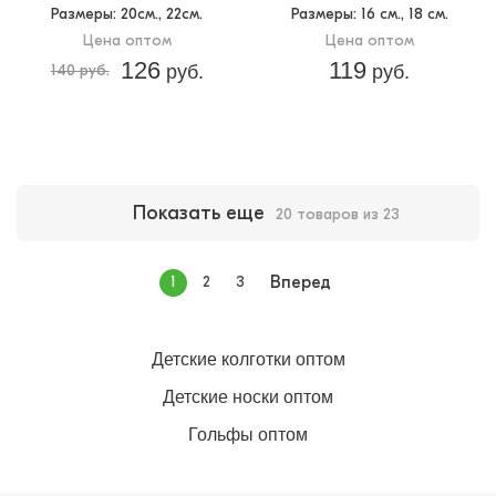
Размеры
: 20см., 22см.
Размеры
: 16 см., 18 см.
Цена оптом
Цена оптом
126
119
140 руб.
руб.
руб.
Показать еще
20 товаров из 23
1
2
3
Вперед
Детские колготки оптом
Детские носки оптом
Гольфы оптом