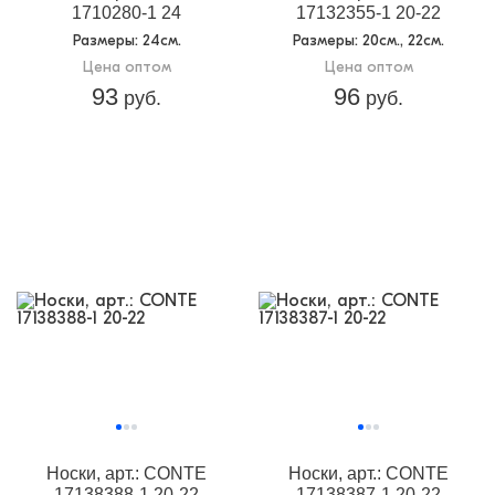
1710280-1 24
17132355-1 20-22
Размеры
: 24см.
Размеры
: 20см., 22см.
Цена оптом
Цена оптом
93
96
руб.
руб.
Носки, арт.: CONTE
Носки, арт.: CONTE
17138388-1 20-22
17138387-1 20-22