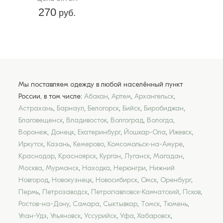
270
руб.
Мы поставляем одежду в любой населённый пункт
России, в том числе:
Абакан
,
Артем
,
Архангельск
,
Астрахань
,
Барнаул
,
Белогорск
,
Бийск
,
Биробиджан
,
Благовещенск
,
Владивосток
,
Волгоград
,
Вологда
,
Воронеж
,
Донецк
,
Екатеринбург
,
Йошкар-Ола
,
Ижевск
,
Иркутск
,
Казань
,
Кемерово
,
Комсомольск-на-Амуре
,
Краснодар
,
Красноярск
,
Курган
,
Луганск
,
Магадан
,
Москва
,
Мурманск
,
Находка
,
Нерюнгри
,
Нижний
Новгород
,
Новокузнецк
,
Новосибирск
,
Омск
,
Оренбург
,
Пермь
,
Петрозаводск
,
Петропавловск-Камчатский
,
Псков
,
Ростов-на-Дону
,
Самара
,
Сыктывкар
,
Томск
,
Тюмень
,
Улан-Удэ
,
Ульяновск
,
Уссурийск
,
Уфа
,
Хабаровск
,