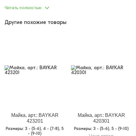
Пол:
девочка
Читать полностью
Тип одежды:
майка
Другие похожие товары
Возраст от:
0
Возраст до:
10
Производство:
Турция
Фабрика:
Baykar
Состав:
95% хлопок, 5% эластан
Размеры:
5 - (9-10)
Материал:
кулирка с эластаном
Назначение:
Нижнее бельё
Кол-во в
6
упаковке:
Доп.параметр 2:
трикотаж
Майка, арт.: BAYKAR
Майка, арт.: BAYKAR
423201
420301
Размеры
: 3 - (5-6), 4 - (7-8), 5
Размеры
: 3 - (5-6), 5 - (9-10)
- (9-10)
Цена оптом