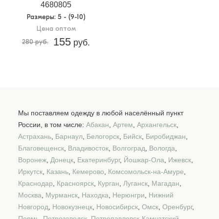
4680805
Размеры
: 5 - (9-10)
Цена оптом
155
280 руб.
руб.
Мы поставляем одежду в любой населённый пункт
России, в том числе:
Абакан
,
Артем
,
Архангельск
,
Астрахань
,
Барнаул
,
Белогорск
,
Бийск
,
Биробиджан
,
Благовещенск
,
Владивосток
,
Волгоград
,
Вологда
,
Воронеж
,
Донецк
,
Екатеринбург
,
Йошкар-Ола
,
Ижевск
,
Иркутск
,
Казань
,
Кемерово
,
Комсомольск-на-Амуре
,
Краснодар
,
Красноярск
,
Курган
,
Луганск
,
Магадан
,
Москва
,
Мурманск
,
Находка
,
Нерюнгри
,
Нижний
Новгород
,
Новокузнецк
,
Новосибирск
,
Омск
,
Оренбург
,
Пермь
,
Петрозаводск
,
Петропавловск-Камчатский
,