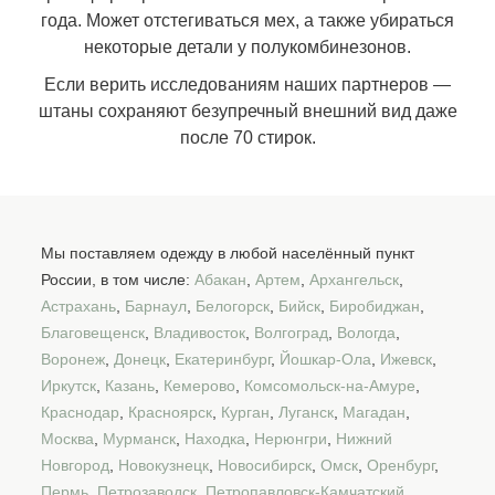
года. Может отстегиваться мех, а также убираться
некоторые детали у полукомбинезонов.
Если верить исследованиям наших партнеров —
штаны сохраняют безупречный внешний вид даже
после 70 стирок.
Мы поставляем одежду в любой населённый пункт
России, в том числе:
Абакан
,
Артем
,
Архангельск
,
Астрахань
,
Барнаул
,
Белогорск
,
Бийск
,
Биробиджан
,
Благовещенск
,
Владивосток
,
Волгоград
,
Вологда
,
Воронеж
,
Донецк
,
Екатеринбург
,
Йошкар-Ола
,
Ижевск
,
Иркутск
,
Казань
,
Кемерово
,
Комсомольск-на-Амуре
,
Краснодар
,
Красноярск
,
Курган
,
Луганск
,
Магадан
,
Москва
,
Мурманск
,
Находка
,
Нерюнгри
,
Нижний
Новгород
,
Новокузнецк
,
Новосибирск
,
Омск
,
Оренбург
,
Пермь
,
Петрозаводск
,
Петропавловск-Камчатский
,