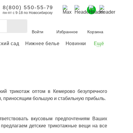
8(800) 550-55-79
пн-пт с 9-18 по Новосибирску
Войти
Избранное
Корзина
ский сад
Нижнее белье
Новинки
Ещё
...
бы делать покупки и
заказы.
ли зарегистрироваться
Личный кабинет
ский трикотаж оптом в Кемерово безупречного
м, приносящим большую и стабильную прибыль.
ответствовать вкусовым предпочтениям Ваших
 предлагаем детские трикотажные вещи на все