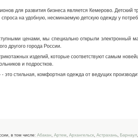
ионов для развития бизнеса является Кемерово. Детский т
го спроса на удобную, несминаемую
детскую одежду
у потреб
ступными ценами, мы специально открыли электронный ма
ого другого города России.
трикотажных изделий, которые соответствуют самым нове
ольников и подростков.
» - это стильная, комфортная одежда от ведущих производи
сии, в том числе:
Абакан
,
Артем
,
Архангельск
,
Астрахань
,
Барнаул