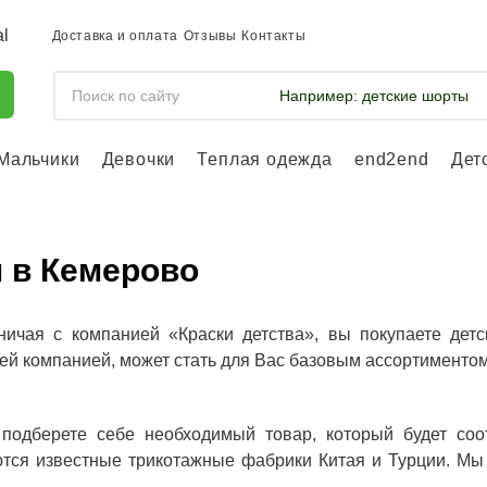
Доставка и оплата
Отзывы
Контакты
Например:
детские шорты
Мальчики
Девочки
Теплая одежда
end2end
Дет
Войдите, что
отслеживать 
Войти и
м в Кемерово
ничая с компанией «Краски детства», вы покупаете дет
ей компанией, может стать для Вас базовым ассортименто
о подберете себе необходимый товар, который будет со
тся известные трикотажные фабрики Китая и Турции. Мы