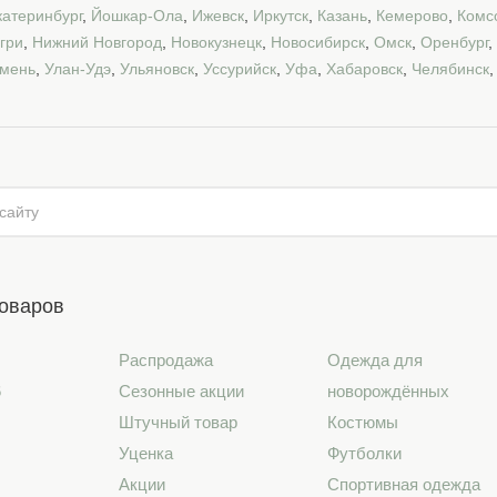
катеринбург
,
Йошкар-Ола
,
Ижевск
,
Иркутск
,
Казань
,
Кемерово
,
Комс
гри
,
Нижний Новгород
,
Новокузнецк
,
Новосибирск
,
Омск
,
Оренбург
,
мень
,
Улан-Удэ
,
Ульяновск
,
Уссурийск
,
Уфа
,
Хабаровск
,
Челябинск
товаров
Распродажа
Одежда для
6
Сезонные акции
новорождённых
Штучный товар
Костюмы
Уценка
Футболки
Акции
Спортивная одежда