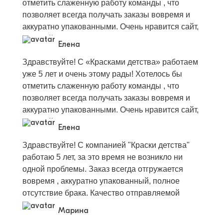
отметить слаженную работу команды , что
вовремя.Благодарна всему вашему
позволяет всегда получать заказы вовремя и
коллективу.Успехов,процветания и новых
аккуратно упакованными. Очень нравится сайт,
благодарных клиентов.Сахалин с вами.
который пополняется новинками два раза в
Елена
неделю и где размещены красивые
Здравствуйте! С «Красками детства» работаем
качественные фотографии. Высокое качество
уже 5 лет и очень этому рады! Хотелось бы
одежды позволяет привлекать как можно
отметить слаженную работу команды , что
больше постоянных покупателей, которые
позволяет всегда получать заказы вовремя и
возвращаются к нам снова и снова. Отдельную
аккуратно упакованными. Очень нравится сайт,
благодарность хотелось бы выразить
который пополняется новинками два раза в
менеджеру Юлии, спасибо Вам за терпение,
Елена
неделю и где размещены красивые
доброжелательность,выдержку и
Здравствуйте! С компанией "Краски детства"
качественные фотографии. Высокое качество
профессионализм! Желаю искренне «Краскам
работаю 5 лет, за это время не возникло ни
одежды позволяет привлекать как можно
детства» расти и процветать много лет!
одной проблемы. Заказ всегда отгружается
больше постоянных покупателей, которые
вовремя , аккуратно упакованный, полное
возвращаются к нам снова и снова. Отдельную
отсутствие брака. Качество отправляемой
благодарность хотелось бы выразить
одежды очень высокое, что позволяет иметь
менеджеру Юлии, спасибо Вам за терпение,
Марина
много постоянных покупателей, которые
доброжелательность,выдержку и