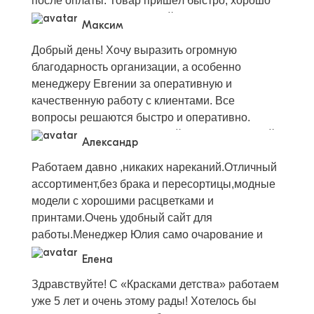
после оплаты. Товар пришёл быстро, хорошо
упакован без повреждений, все в наличии
Максим
согласно накладной. Одежда модная, со
Добрый день! Хочу выразить огромную
вкусом, хорошего качества. Успехов,
благодарность организации, а особенно
процветания, достатка, новый проектов и
менеджеру Евгении за оперативную и
достижений вашей команде!
качественную работу с клиентами. Все
вопросы решаются быстро и оперативно.
Ассортимент очень большой и разнообразный
Александр
для разного возраста и любого мероприятия.
Работаем давно ,никаких нареканий.Отличный
Вещи соответствуют описанию и фотографиям.
ассортимент,без брака и пересортицы,модные
Выдаётся полный пакет документов, что очень
модели с хорошими расцветками и
важно ! Спасибо команде Краски детства, за
принтами.Очень удобный сайт для
Ваш профессионализм на всех этапах работы!
работы.Менеджер Юлия само очарование и
Вы самые лучшие!!! Успехов и процветания 🤝
доброта,вежливая и внимательная,даже не
Елена
смотря на номер телефона,ясно,что звонит
Здравствуйте! С «Красками детства» работаем
она,голос сразу поднимает
уже 5 лет и очень этому рады! Хотелось бы
настроение.Отгрузка всегда