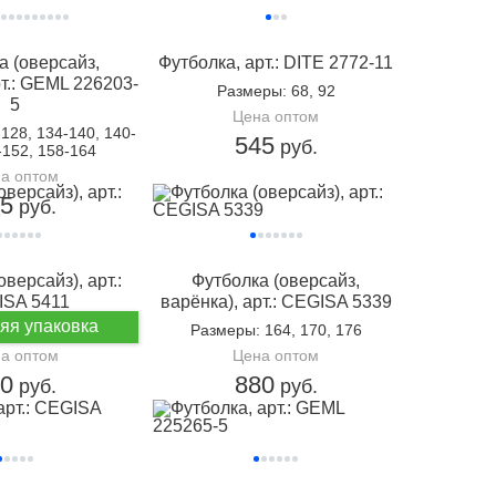
а (оверсайз,
Футболка, арт.: DITE 2772-11
т.: GEML 226203-
Размеры
: 68, 92
5
Цена оптом
-128, 134-140, 140-
545
руб.
-152, 158-164
а оптом
95
руб.
версайз), арт.:
Футболка (оверсайз,
ISA 5411
варёнка), арт.: CEGISA 5339
яя упаковка
16, 122, 128, 134
Размеры
: 164, 170, 176
а оптом
Цена оптом
60
880
руб.
руб.