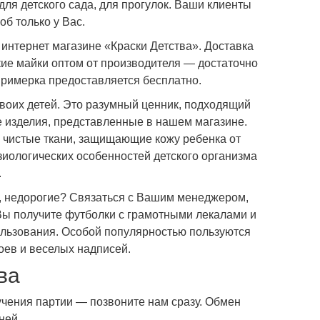
ля детского сада, для прогулок. Ваши клиенты
б только у Вас.
интернет магазине «Краски Детства». Доставка
кие майки оптом от производителя — достаточно
 Примерка предоставляется бесплатно.
своих детей. Это разумный ценник, подходящий
е изделия, представленные в нашем магазине.
 чистые ткани, защищающие кожу ребенка от
зиологических особенностей детского организма
.
ые, недорогие? Связаться с Вашим менеджером,
 Вы получите футболки с грамотными лекалами и
ользования. Особой популярностью пользуются
ев и веселых надписей.
ва
учения партии — позвоните нам сразу. Обмен
ней.