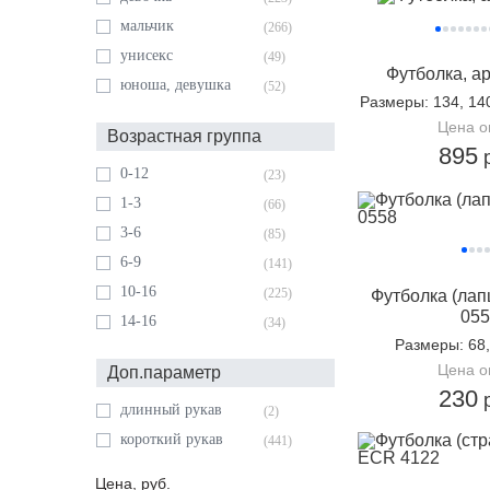
мальчик
(266)
унисекс
(49)
Футболка, ар
юноша, девушка
(52)
Размеры
: 134, 14
Цена о
Возрастная группа
895
р
0-12
(23)
1-3
(66)
3-6
(85)
6-9
(141)
10-16
(225)
Футболка (лапш
055
14-16
(34)
Размеры
: 68
Цена о
Доп.параметр
230
р
длинный рукав
(2)
короткий рукав
(441)
Цена, руб.