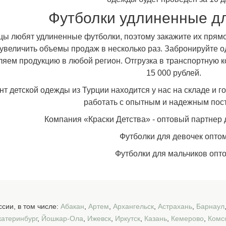
Футболки удлиненные дл
 любят удлиненные футболки, поэтому закажите их прямо 
 увеличить объемы продаж в несколько раз. Забронируйте 
ляем продукцию в любой регион. Отгрузка в транспортную 
15 000 рублей.
 детской одежды из Турции находится у нас на складе и гот
работать с опытным и надежным пос
Компания «Краски Детства» - оптовый партнер 
Футболки для девочек опто
Футболки для мальчиков опт
сии, в том числе:
Абакан
,
Артем
,
Архангельск
,
Астрахань
,
Барнаул
катеринбург
,
Йошкар-Ола
,
Ижевск
,
Иркутск
,
Казань
,
Кемерово
,
Комс