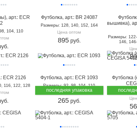
ы), арт.: ECR
Футболка, арт.: BR 24087
Футболк
2
вышивка), ар
Размеры
: 128, 140, 152, 164
 98, 104, 110
Цена оптом
Размеры
: 122
птом
895
руб.
146, 146
уб.
Цен
8
.: ECR 2126
Футболка, арт.: ECR 1093
Футболка (о
CEG
0, 116, 122, 128
Размеры
: 92, 98, 104, 110
последняя упаковка
последн
Размеры
: 1
птом
Цена оптом
Цен
265
уб.
руб.
5