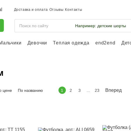
Доставка и оплата
Отзывы
Контакты
Например:
детские шорты
Мальчики
Девочки
Теплая одежда
end2end
Дет
Войдите, что
отслеживать 
Войти и
м
Вперед
о цене
По названию
1
2
3
...
23