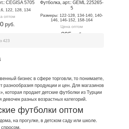
рт.: CEGISA 5705
Футболка, арт.: GEML 225265-
5
16, 122, 128, 134
Размеры
: 122-128, 134-140, 140-
а оптом
146, 146-152, 158-164
50
руб.
Цена оптом
895
руб.
з 423
д
венный бизнес в сфере торговли, то понимаете,
т разнообразия продукции и цен. Для магазинов
, которая продает детские футболки из Турции
ля девочек разных возрастных категорий.
ские футболки оптом
ома, на прогулке, в детском саду или школе.
 спросом.