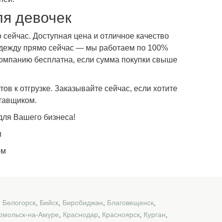
я девочек
сейчас. Доступная цена и отличное качество
одежду прямо сейчас — мы работаем по 100%
компанию бесплатна, если сумма покупки свыше
ов к отгрузке. Заказывайте сейчас, если хотите
тавщиком.
для Вашего бизнеса!
м
ом
,
Белогорск
,
Бийск
,
Биробиджан
,
Благовещенск
,
омольск-на-Амуре
,
Краснодар
,
Красноярск
,
Курган
,