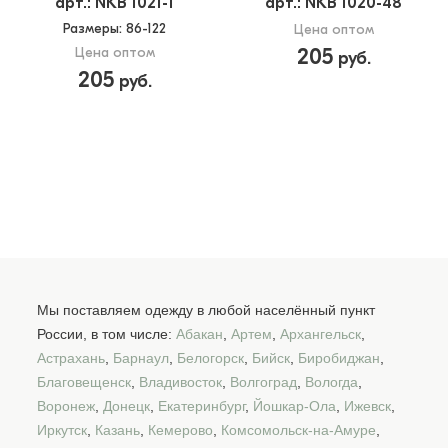
арт.: NKB 1021-1
арт.: NKB 1020-48
Размеры
: 86-122
Цена оптом
Цена оптом
205
руб.
205
руб.
Мы поставляем одежду в любой населённый пункт
России, в том числе:
Абакан
,
Артем
,
Архангельск
,
Астрахань
,
Барнаул
,
Белогорск
,
Бийск
,
Биробиджан
,
Благовещенск
,
Владивосток
,
Волгоград
,
Вологда
,
Воронеж
,
Донецк
,
Екатеринбург
,
Йошкар-Ола
,
Ижевск
,
Иркутск
,
Казань
,
Кемерово
,
Комсомольск-на-Амуре
,