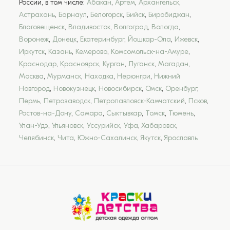
России, в том числе:
Абакан
,
Артем
,
Архангельск
,
Астрахань
,
Барнаул
,
Белогорск
,
Бийск
,
Биробиджан
,
Благовещенск
,
Владивосток
,
Волгоград
,
Вологда
,
Воронеж
,
Донецк
,
Екатеринбург
,
Йошкар-Ола
,
Ижевск
,
Иркутск
,
Казань
,
Кемерово
,
Комсомольск-на-Амуре
,
Краснодар
,
Красноярск
,
Курган
,
Луганск
,
Магадан
,
Москва
,
Мурманск
,
Находка
,
Нерюнгри
,
Нижний
Новгород
,
Новокузнецк
,
Новосибирск
,
Омск
,
Оренбург
,
Пермь
,
Петрозаводск
,
Петропавловск-Камчатский
,
Псков
,
Ростов-на-Дону
,
Самара
,
Сыктывкар
,
Томск
,
Тюмень
,
Улан-Удэ
,
Ульяновск
,
Уссурийск
,
Уфа
,
Хабаровск
,
Челябинск
,
Чита
,
Южно-Сахалинск
,
Якутск
,
Ярославль