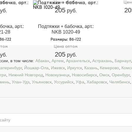
птом
Цена оптом
Цен
205
20
уб.
руб.
очка, арт.:
Подтяжки + бабочка, арт.:
1-28
NKB 1020-49
 86-122
Размеры
: 86-122
птом
Цена оптом
205
уб.
руб.
сии, в том числе:
Абакан
,
Артем
,
Архангельск
,
Астрахань
,
Барнаул
катеринбург
,
Йошкар-Ола
,
Ижевск
,
Иркутск
,
Казань
,
Кемерово
,
Комс
гри
,
Нижний Новгород
,
Новокузнецк
,
Новосибирск
,
Омск
,
Оренбург
,
мень
,
Улан-Удэ
,
Ульяновск
,
Уссурийск
,
Уфа
,
Хабаровск
,
Челябинск