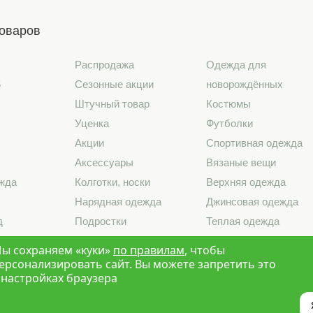
товаров
Распродажа
Одежда для
6
Сезонные акции
новорождённых
Штучный товар
Костюмы
Уценка
Футболки
Акции
Спортивная одежда
Аксессуары
Вязаные вещи
жда
Колготки, носки
Верхняя одежда
Нарядная одежда
Джинсовая одежда
д
Подростки
Теплая одежда
лье
Школа
Лето 2026
ы сохраняем «куки»
по правилам
, чтобы
ерсонализировать сайт. Вы можете запретить это
 настройках браузера