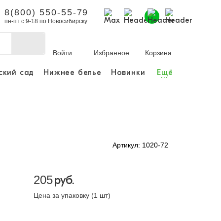
8(800) 550-55-79
пн-пт с 9-18 по Новосибирску
Войти
Избранное
Корзина
ский сад
Нижнее белье
Новинки
Ещё
...
бы делать покупки и
заказы.
ли зарегистрироваться
Артикул: 1020-72
Личный кабинет
205
руб.
Цена за упаковку (1 шт)