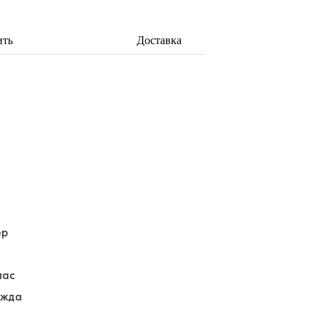
ить
Доставка
ер
лас
ежда