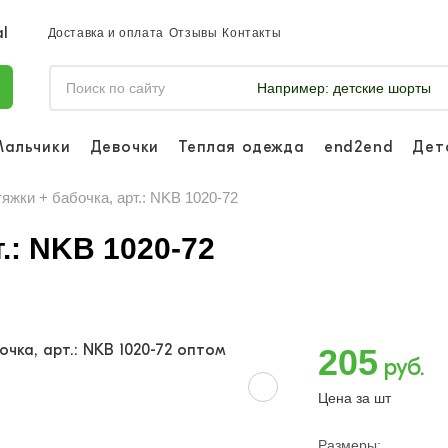
Доставка и оплата
Отзывы
Контакты
Например:
детские шорты
Мальчики
Девочки
Теплая одежда
end2end
Дет
Войдите, что
отслеживать 
яжки + бабочка, арт.: NKB 1020-72
Войти и
.: NKB 1020-72
205
руб.
Цена за шт
Размеры: