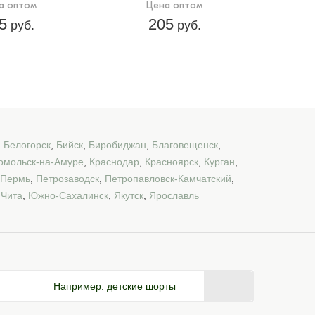
а оптом
Цена оптом
5
205
руб.
руб.
,
Белогорск
,
Бийск
,
Биробиджан
,
Благовещенск
,
омольск-на-Амуре
,
Краснодар
,
Красноярск
,
Курган
,
Пермь
,
Петрозаводск
,
Петропавловск-Камчатский
,
,
Чита
,
Южно-Сахалинск
,
Якутск
,
Ярославль
Например:
детские шорты