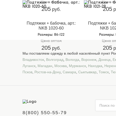
Цена оптом
Цена о
205
205
руб.
р
Подтяжки + бабочка, арт.:
Подтяжки + баб
NKB 1020-60
NKB 102
Размеры
: 86-122
Размеры
:
Цена оптом
Цена о
205
205
руб.
р
Мы поставляем одежду в любой населённый пункт Рос
Владивосток
,
Волгоград
,
Вологда
,
Воронеж
,
Донецк
,
Е
Луганск
,
Магадан
,
Москва
,
Мурманск
,
Находка
,
Нерюн
Псков
,
Ростов-на-Дону
,
Самара
,
Сыктывкар
,
Томск
,
Тю
8(800) 550-55-79