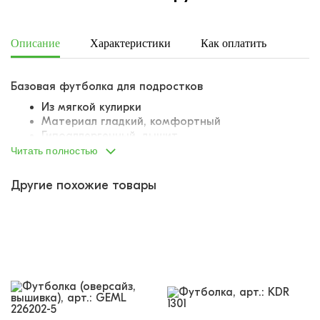
Описание
Характеристики
Как оплатить
Дост
Базовая футболка для подростков
Из мягкой кулирки
Материал гладкий, комфортный
Гипоаллергенный, дышит
Крой оверсайз
Читать полностью
Опущенная линия плеча
На рукаве небольшая текстовая вышивка
Другие похожие товары
На спинке крупная текстовая вышивка в тон
изделия
Вышивка очень плотная и гладкая,
качественная
Модель на каждый день