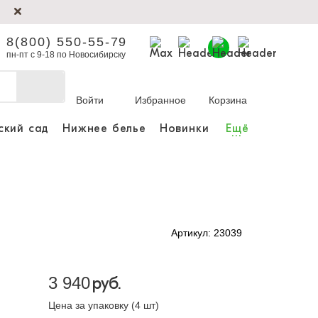
8(800) 550-55-79
пн-пт с 9-18 по Новосибирску
Войти
Избранное
Корзина
ский сад
Нижнее белье
Новинки
Ещё
...
бы делать покупки и
заказы.
ли зарегистрироваться
Артикул: 23039
Личный кабинет
3 940
руб.
Цена за упаковку (4 шт)