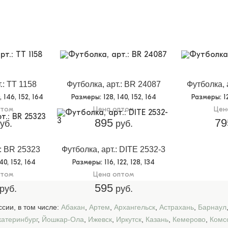
.: TT 1158
Футболка, арт.: BR 24087
Футболка, 
0, 146, 152, 164
Размеры
: 128, 140, 152, 164
Размеры
: 
птом
Цена оптом
Цен
895
79
уб.
руб.
.: BR 25323
Футболка, арт.: DITE 2532-3
140, 152, 164
Размеры
: 116, 122, 128, 134
птом
Цена оптом
595
руб.
руб.
сии, в том числе:
Абакан
,
Артем
,
Архангельск
,
Астрахань
,
Барнаул
катеринбург
,
Йошкар-Ола
,
Ижевск
,
Иркутск
,
Казань
,
Кемерово
,
Комс