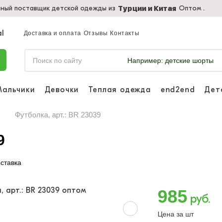
пный поставщик детской одежды из
Оптом .
Турции и Китая
Доставка и оплата
Отзывы
Контакты
Например:
детские шорты
Мальчики
Девочки
Теплая одежда
end2end
Дет
Войдите, что
отслеживать 
Футболка, арт.: BR 23039
Войти и
9
ставка
985
руб.
Цена за шт