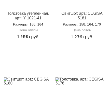
Назначение:
Однотонный
Кол-во в
2
Толстовка утепленная,
Свитшот, арт.: CEGISA
упаковке:
арт.: Y 1021-41
5181
Доп.параметр 2:
трикотаж
Размеры
: 158, 164
Размеры
: 158, 164, 170
Цена оптом
Цена оптом
1 995
1 295
руб.
руб.