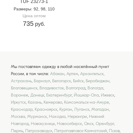
TUF 23273-1
Размеры
: 92, 98, 110
Цена оптом
735
руб.
Мы поставляем одежду в любой населённый пункт
России, в том числе:
Абакан
,
Артем
,
Архангельск
,
Астрахань
,
Барнаул
,
Белогорск
,
Бийск
,
Биробиджан
,
Благовещенск
,
Владивосток
,
Волгоград
,
Вологда
,
Воронеж
,
Донецк
,
Екатеринбург
,
Йошкар-Ола
,
Ижевск
,
Иркутск
,
Казань
,
Кемерово
,
Комсомольск-на-Амуре
,
Краснодар
,
Красноярск
,
Курган
,
Луганск
,
Магадан
,
Москва
,
Мурманск
,
Находка
,
Нерюнгри
,
Нижний
Новгород
,
Новокузнецк
,
Новосибирск
,
Омск
,
Оренбург
,
Пермь
,
Петрозаводск
,
Петропавловск-Камчатский
,
Псков
,