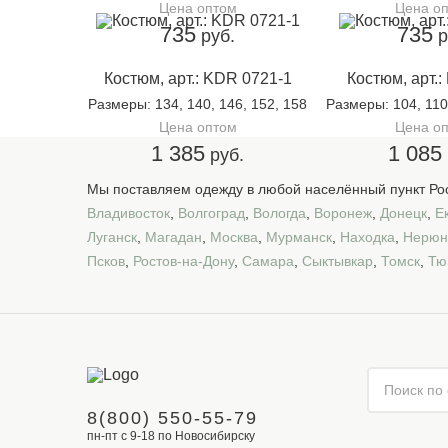
Цена оптом
Цена о
735
735
руб.
р
Костюм, арт.: KDR 0721-1
Костюм, арт.
Размеры
: 134, 140, 146, 152, 158
Размеры
: 104, 110
Цена оптом
Цена о
1 385
1 085
руб.
Мы поставляем одежду в любой населённый пункт Рос
Владивосток
,
Волгоград
,
Вологда
,
Воронеж
,
Донецк
,
Е
Луганск
,
Магадан
,
Москва
,
Мурманск
,
Находка
,
Нерюн
Псков
,
Ростов-на-Дону
,
Самара
,
Сыктывкар
,
Томск
,
Тю
8(800) 550-55-79
пн-пт с 9-18 по Новосибирску