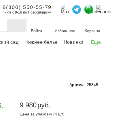
8(800) 550-55-79
пн-пт с 9-18 по Новосибирску
Войти
Избранное
Корзина
ский сад
Нижнее белье
Новинки
Ещё
...
бы делать покупки и
заказы.
ли зарегистрироваться
Артикул: 25345
Личный кабинет
9 980
руб.
б.
Цена за упаковку (4 шт)