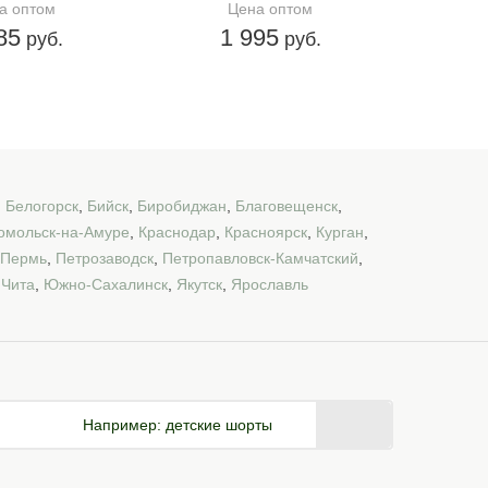
а оптом
Цена оптом
85
1 995
руб.
руб.
,
Белогорск
,
Бийск
,
Биробиджан
,
Благовещенск
,
омольск-на-Амуре
,
Краснодар
,
Красноярск
,
Курган
,
Пермь
,
Петрозаводск
,
Петропавловск-Камчатский
,
,
Чита
,
Южно-Сахалинск
,
Якутск
,
Ярославль
Например:
детские шорты