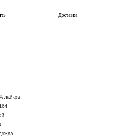
ить
Доставка
% лайкра
164
ой
в
дежда