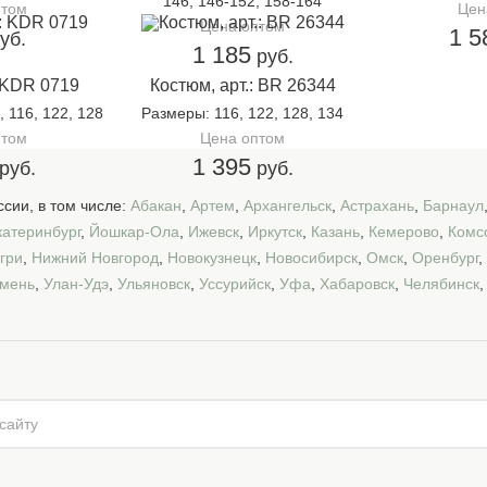
146, 146-152, 158-164
птом
Цен
Цена оптом
1 5
уб.
1 185
руб.
: KDR 0719
Костюм, арт.: BR 26344
, 116, 122, 128
Размеры
: 116, 122, 128, 134
птом
Цена оптом
1 395
руб.
руб.
сии, в том числе:
Абакан
,
Артем
,
Архангельск
,
Астрахань
,
Барнаул
катеринбург
,
Йошкар-Ола
,
Ижевск
,
Иркутск
,
Казань
,
Кемерово
,
Комс
гри
,
Нижний Новгород
,
Новокузнецк
,
Новосибирск
,
Омск
,
Оренбург
,
мень
,
Улан-Удэ
,
Ульяновск
,
Уссурийск
,
Уфа
,
Хабаровск
,
Челябинск