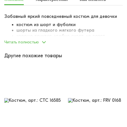
Забавный яркий повседневный костюм для девочки
костюм из шорт и фуболки
шорты из гладкого мягкого футера
хорошо тянутся, удобно сидят, не давят
возвращают прежнюю форму, не пузырятся
Читать полностью
пояс на вшитой внутрь резинке
резинка достаточно широкая, комфортная
Другие похожие товары
продублирована шнурком-завязкой
по бокам два отрезных кармана
украшены цветочным принтом
футболка из кулирки с эластаном
эластан делает материал более
износостойким, практичным
дышит, не задерживает влагу
крой оверсайз
опущенная линия плеча
горловина обтачена отдельным лоскутом из
того же материала, что и основная часть
изделия
украшена принтом-паттерном с цветами и