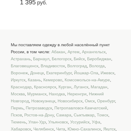
1 395
руб.
Мы поставляем одежду в любой населённый пункт
России, в том числе:
Абакан
,
Артем
,
Архангельск
,
Астрахань
,
Барнаул
,
Белогорск
,
Бийск
,
Биробиджан
,
Благовещенск
,
Владивосток
,
Волгоград
,
Вологда
,
Воронеж
,
Донецк
,
Екатеринбург
,
Йошкар-Ола
,
Ижевск
,
Иркутск
,
Казань
,
Кемерово
,
Комсомольск-на-Амуре
,
Краснодар
,
Красноярск
,
Курган
,
Луганск
,
Магадан
,
Москва
,
Мурманск
,
Находка
,
Нерюнгри
,
Нижний
Новгород
,
Новокузнецк
,
Новосибирск
,
Омск
,
Оренбург
,
Пермь
,
Петрозаводск
,
Петропавловск-Камчатский
,
Псков
,
Ростов-на-Дону
,
Самара
,
Сыктывкар
,
Томск
,
Тюмень
,
Улан-Удэ
,
Ульяновск
,
Уссурийск
,
Уфа
,
Хабаровск
,
Челябинск
,
Чита
,
Южно-Сахалинск
,
Якутск
,