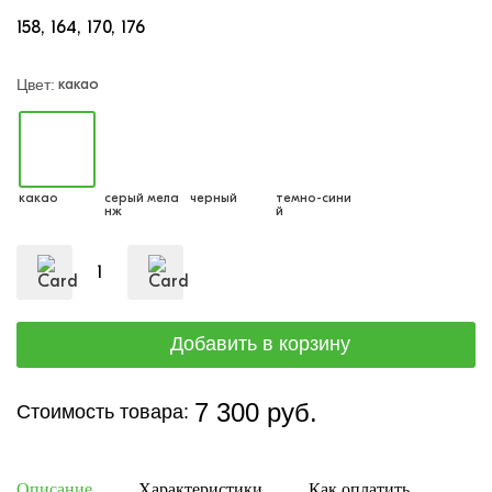
158
164
170
176
какао
Цвет:
какао
серый мела
черный
темно-сини
нж
й
7 300 руб.
Стоимость товара:
Описание
Характеристики
Как оплатить
Дост