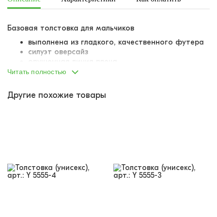
Базовая толстовка для мальчиков
выполнена из гладкого, качественного футера
силуэт оверсайз
опущенная линия плеча
с капюшоном на завязках
Читать полностью
спереди большой карман-кенгуру
манжеты и низ изделия вывязаны резинкой
Другие похожие товары
снизу пришит небольшой тканевый лейбл
толстовка украшена небольшим буквенным
принтом