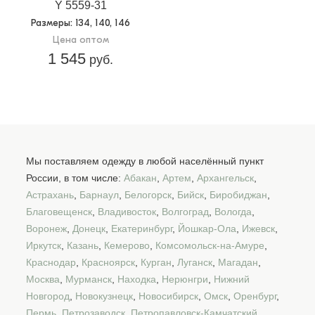
Y 5559-31
Размеры
: 134, 140, 146
Цена оптом
1 545
руб.
Мы поставляем одежду в любой населённый пункт
России, в том числе:
Абакан
,
Артем
,
Архангельск
,
Астрахань
,
Барнаул
,
Белогорск
,
Бийск
,
Биробиджан
,
Благовещенск
,
Владивосток
,
Волгоград
,
Вологда
,
Воронеж
,
Донецк
,
Екатеринбург
,
Йошкар-Ола
,
Ижевск
,
Иркутск
,
Казань
,
Кемерово
,
Комсомольск-на-Амуре
,
Краснодар
,
Красноярск
,
Курган
,
Луганск
,
Магадан
,
Москва
,
Мурманск
,
Находка
,
Нерюнгри
,
Нижний
Новгород
,
Новокузнецк
,
Новосибирск
,
Омск
,
Оренбург
,
Пермь
,
Петрозаводск
,
Петропавловск-Камчатский
,