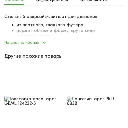
Стильный оверсайз-свитшот для девчонок
из плотного, гладкого футера
держит объем и форму, круто сидит
оверсай-силуэт
опущенная линия плеча
Читать полностью
манжеты, горловина и низ выполнены из того
же материала, что и основная часть изделия,
Другие похожие товары
притачены отдельным лоскутом
украшен небольшим принтом с бантиком и
надписью на груди
акцентная спинка - крупный принт с бантиком и
надписью
бантики - супертренд!