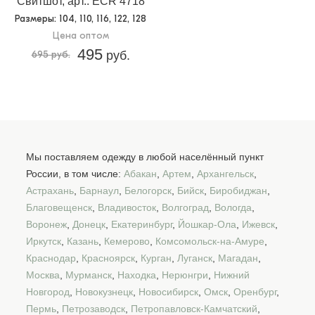
Свитшот, арт.: ECR 4718
Размеры
: 104, 110, 116, 122, 128
Цена оптом
495
695 руб.
руб.
Мы поставляем одежду в любой населённый пункт
России, в том числе:
Абакан
,
Артем
,
Архангельск
,
Астрахань
,
Барнаул
,
Белогорск
,
Бийск
,
Биробиджан
,
Благовещенск
,
Владивосток
,
Волгоград
,
Вологда
,
Воронеж
,
Донецк
,
Екатеринбург
,
Йошкар-Ола
,
Ижевск
,
Иркутск
,
Казань
,
Кемерово
,
Комсомольск-на-Амуре
,
Краснодар
,
Красноярск
,
Курган
,
Луганск
,
Магадан
,
Москва
,
Мурманск
,
Находка
,
Нерюнгри
,
Нижний
Новгород
,
Новокузнецк
,
Новосибирск
,
Омск
,
Оренбург
,
Пермь
,
Петрозаводск
,
Петропавловск-Камчатский
,