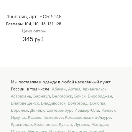
Лонгслив, арт.: ECR 5148
Размеры
: 104, 110, 116, 122, 128
Цена оптом
345
руб.
Мы поставляем одежду в любой населённый пункт
России, в том числе:
Абакан
,
Артем
,
Архангельск
,
Астрахань
,
Барнаул
,
Белогорск
,
Бийск
,
Биробиджан
,
Благовещенск
,
Владивосток
,
Волгоград
,
Вологда
,
Воронеж
,
Донецк
,
Екатеринбург
,
Йошкар-Ола
,
Ижевск
,
Иркутск
,
Казань
,
Кемерово
,
Комсомольск-на-Амуре
,
Краснодар
,
Красноярск
,
Курган
,
Луганск
,
Магадан
,
Москва
,
Мурманск
,
Находка
,
Нерюнгри
,
Нижний