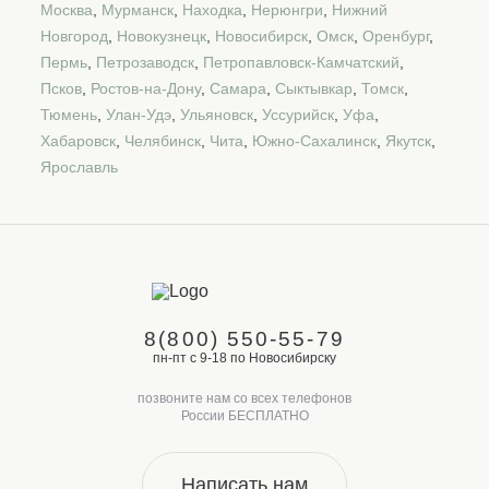
Москва
,
Мурманск
,
Находка
,
Нерюнгри
,
Нижний
Новгород
,
Новокузнецк
,
Новосибирск
,
Омск
,
Оренбург
,
Пермь
,
Петрозаводск
,
Петропавловск-Камчатский
,
Псков
,
Ростов-на-Дону
,
Самара
,
Сыктывкар
,
Томск
,
Тюмень
,
Улан-Удэ
,
Ульяновск
,
Уссурийск
,
Уфа
,
Хабаровск
,
Челябинск
,
Чита
,
Южно-Сахалинск
,
Якутск
,
Ярославль
8(800) 550-55-79
пн-пт с 9-18 по Новосибирску
позвоните нам со всех телефонов
России БЕСПЛАТНО
Написать нам