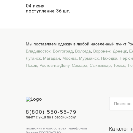
04 июня
поступление
36 шт.
Мы поставляем одежду в любой населённый пункт Рос
Владивосток
,
Волгоград
,
Вологда
,
Воронеж
,
Донецк
,
Е
Луганск
,
Магадан
,
Москва
,
Мурманск
,
Находка
,
Нерюн
Псков
,
Ростов-на-Дону
,
Самара
,
Сыктывкар
,
Томск
,
Тю
8(800) 550-55-79
пн-пт с 9-18 по Новосибирску
Каталог 
позвоните нам со всех телефонов