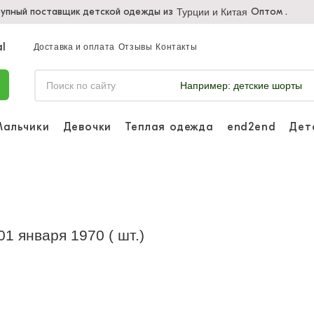
упный поставщик детской одежды из
Оптом .
Турции и Китая
Доставка и оплата
Отзывы
Контакты
Например:
детские шорты
Мальчики
Девочки
Теплая одежда
end2end
Дет
Войдите, что
отслеживать 
Войти и
01 января 1970 ( шт.)