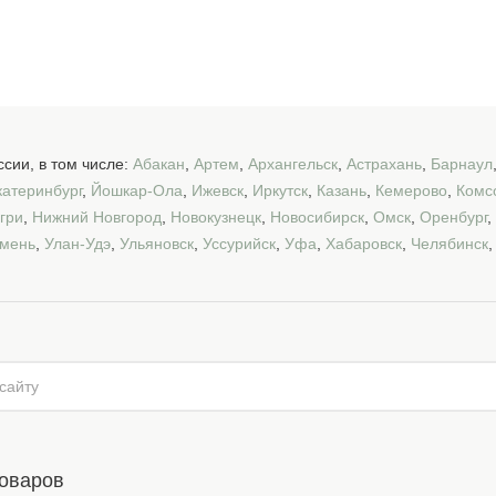
сии, в том числе:
Абакан
,
Артем
,
Архангельск
,
Астрахань
,
Барнаул
катеринбург
,
Йошкар-Ола
,
Ижевск
,
Иркутск
,
Казань
,
Кемерово
,
Комс
гри
,
Нижний Новгород
,
Новокузнецк
,
Новосибирск
,
Омск
,
Оренбург
,
мень
,
Улан-Удэ
,
Ульяновск
,
Уссурийск
,
Уфа
,
Хабаровск
,
Челябинск
товаров