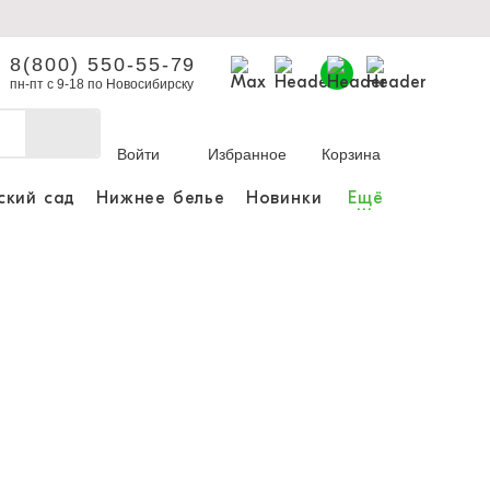
8(800) 550-55-79
пн-пт с 9-18 по Новосибирску
Войти
Избранное
Корзина
ский сад
Нижнее белье
Новинки
Ещё
...
бы делать покупки и
заказы.
ли зарегистрироваться
Личный кабинет