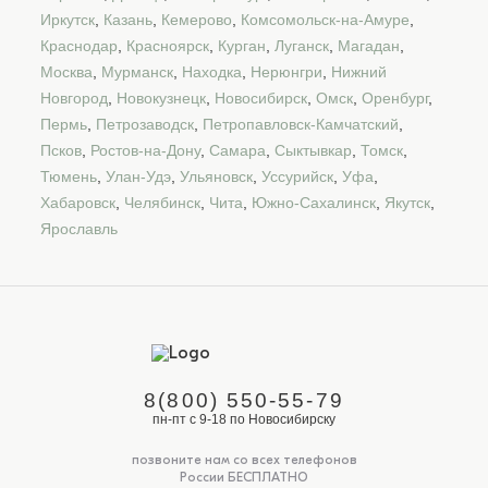
Иркутск
,
Казань
,
Кемерово
,
Комсомольск-на-Амуре
,
Краснодар
,
Красноярск
,
Курган
,
Луганск
,
Магадан
,
Москва
,
Мурманск
,
Находка
,
Нерюнгри
,
Нижний
Новгород
,
Новокузнецк
,
Новосибирск
,
Омск
,
Оренбург
,
Пермь
,
Петрозаводск
,
Петропавловск-Камчатский
,
Псков
,
Ростов-на-Дону
,
Самара
,
Сыктывкар
,
Томск
,
Тюмень
,
Улан-Удэ
,
Ульяновск
,
Уссурийск
,
Уфа
,
Хабаровск
,
Челябинск
,
Чита
,
Южно-Сахалинск
,
Якутск
,
Ярославль
8(800) 550-55-79
пн-пт с 9-18 по Новосибирску
позвоните нам со всех телефонов
России БЕСПЛАТНО