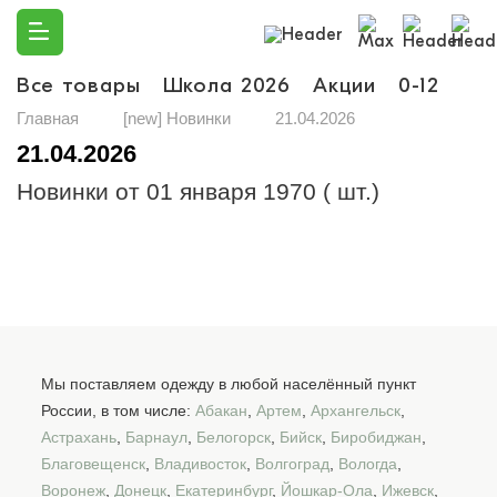
Все товары
Школа 2026
Акции
0-12
Ма
Главная
[new] Новинки
21.04.2026
21.04.2026
Новинки от 01 января 1970 ( шт.)
Мы поставляем одежду в любой населённый пункт
России, в том числе:
Абакан
,
Артем
,
Архангельск
,
Астрахань
,
Барнаул
,
Белогорск
,
Бийск
,
Биробиджан
,
Благовещенск
,
Владивосток
,
Волгоград
,
Вологда
,
Воронеж
,
Донецк
,
Екатеринбург
,
Йошкар-Ола
,
Ижевск
,