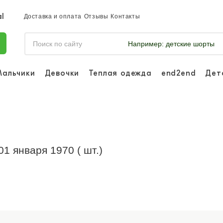
Доставка и оплата
Отзывы
Контакты
Например:
детские шорты
Мальчики
Девочки
Теплая одежда
end2end
Дет
Войдите, что
отслеживать 
Войти и
01 января 1970 ( шт.)