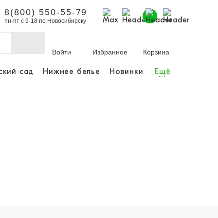
8(800) 550-55-79
пн-пт с 9-18 по Новосибирску
Войти
Избранное
Корзина
ский сад
Нижнее белье
Новинки
Ещё
...
бы делать покупки и
заказы.
ли зарегистрироваться
Личный кабинет