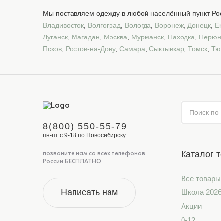
Мы поставляем одежду в любой населённый пункт Рос
Владивосток
,
Волгоград
,
Вологда
,
Воронеж
,
Донецк
,
Е
Луганск
,
Магадан
,
Москва
,
Мурманск
,
Находка
,
Нерюн
Псков
,
Ростов-на-Дону
,
Самара
,
Сыктывкар
,
Томск
,
Тю
8(800) 550-55-79
пн-пт с 9-18 по Новосибирску
Каталог 
позвоните нам со всех телефонов
России БЕСПЛАТНО
Все товары
Написать нам
Школа 202
Акции
0-12