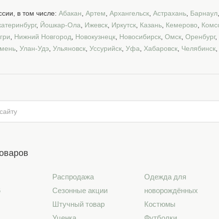
сии, в том числе:
Абакан
,
Артем
,
Архангельск
,
Астрахань
,
Барнаул
катеринбург
,
Йошкар-Ола
,
Ижевск
,
Иркутск
,
Казань
,
Кемерово
,
Комс
гри
,
Нижний Новгород
,
Новокузнецк
,
Новосибирск
,
Омск
,
Оренбург
,
мень
,
Улан-Удэ
,
Ульяновск
,
Уссурийск
,
Уфа
,
Хабаровск
,
Челябинск
товаров
Распродажа
Одежда для
6
Сезонные акции
новорождённых
Штучный товар
Костюмы
Уценка
Футболки