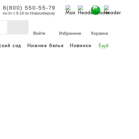
8(800) 550-55-79
пн-пт с 9-18 по Новосибирску
Войти
Избранное
Корзина
ский сад
Нижнее белье
Новинки
Ещё
...
бы делать покупки и
заказы.
ли зарегистрироваться
Личный кабинет