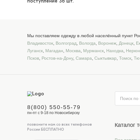
поступление
36 шт.
Мы поставляем одежду в любой населённый пункт Рос
Владивосток
,
Волгоград
,
Вологда
,
Воронеж
,
Донецк
,
Е
Луганск
,
Магадан
,
Москва
,
Мурманск
,
Находка
,
Нерюн
Псков
,
Ростов-на-Дону
,
Самара
,
Сыктывкар
,
Томск
,
Тю
8(800) 550-55-79
пн-пт с 9-18 по Новосибирску
Каталог 
позвоните нам со всех телефонов
России БЕСПЛАТНО