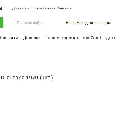
Доставка и оплата
Отзывы
Контакты
Например:
детские шорты
Мальчики
Девочки
Теплая одежда
end2end
Дет
Войдите, что
отслеживать 
Войти и
01 января 1970 ( шт.)