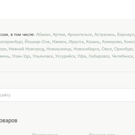
сии, в том числе:
Абакан
,
Артем
,
Архангельск
,
Астрахань
,
Барнаул
катеринбург
,
Йошкар-Ола
,
Ижевск
,
Иркутск
,
Казань
,
Кемерово
,
Комс
гри
,
Нижний Новгород
,
Новокузнецк
,
Новосибирск
,
Омск
,
Оренбург
,
мень
,
Улан-Удэ
,
Ульяновск
,
Уссурийск
,
Уфа
,
Хабаровск
,
Челябинск
товаров