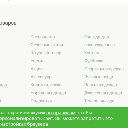
товаров
Распродажа
Одежда для
6
Сезонные акции
новорождённых
Штучный товар
Костюмы
Уценка
Футболки
Акции
Спортивная одежда
Аксессуары
Вязаные вещи
жда
Колготки, носки
Верхняя одежда
Нарядная одежда
Джинсовая одежда
д
Подростки
Теплая одежда
лье
Школа
Лето 2026
ы сохраняем «куки»
по правилам
, чтобы
ерсонализировать сайт. Вы можете запретить это
 настройках браузера