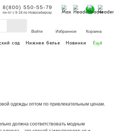
8(800) 550-55-79
пн-пт с 9-18 по Новосибирску
Войти
Избранное
Корзина
ский сад
Нижнее белье
Новинки
Ещё
...
бы делать покупки и
заказы.
ли зарегистрироваться
Личный кабинет
ковой одежды оптом по привлекательным ценам.
тельно должна соответствовать модным
е одежда – это способ самоутвердиться и