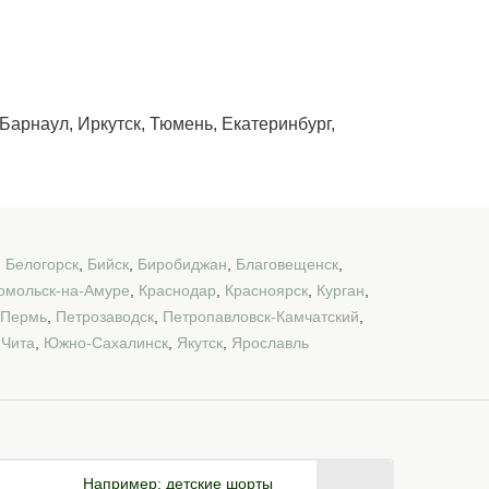
Барнаул, Иркутск, Тюмень, Екатеринбург,
,
Белогорск
,
Бийск
,
Биробиджан
,
Благовещенск
,
омольск-на-Амуре
,
Краснодар
,
Красноярск
,
Курган
,
Пермь
,
Петрозаводск
,
Петропавловск-Камчатский
,
,
Чита
,
Южно-Сахалинск
,
Якутск
,
Ярославль
Например:
детские шорты