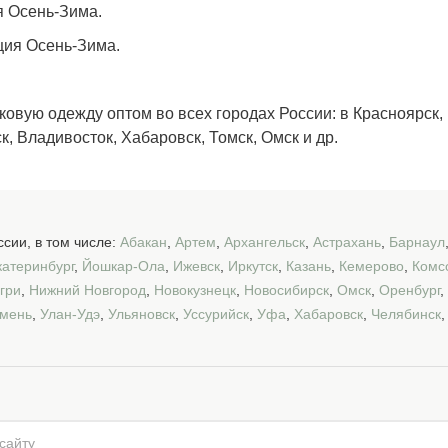
 Осень-Зима.
ия Осень-Зима.
овую одежду оптом во всех городах России: в Красноярск, 
, Владивосток, Хабаровск, Томск, Омск и др.
сии, в том числе:
Абакан
,
Артем
,
Архангельск
,
Астрахань
,
Барнаул
катеринбург
,
Йошкар-Ола
,
Ижевск
,
Иркутск
,
Казань
,
Кемерово
,
Комс
гри
,
Нижний Новгород
,
Новокузнецк
,
Новосибирск
,
Омск
,
Оренбург
,
мень
,
Улан-Удэ
,
Ульяновск
,
Уссурийск
,
Уфа
,
Хабаровск
,
Челябинск