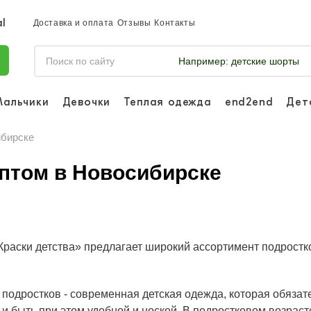
Доставка и оплата
Отзывы
Контакты
Например:
детские шорты
Мальчики
Девочки
Теплая одежда
end2end
Дет
Войдите, что
отслеживать 
ибирске
Войти и
птом в Новосибирске
Краски детства» предлагает широкий ассортимент подрост
 подростков -
современная детская одежда
, которая обяза
и быть при этом удобной и ноской. В подростковом возраст