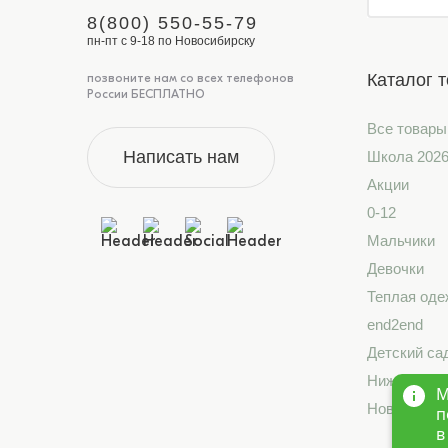
8(800) 550-55-79
пн-пт с 9-18 по Новосибирску
Каталог 
позвоните нам со всех телефонов
России БЕСПЛАТНО
Все товары
Написать нам
Школа 202
Акции
0-12
Мальчики
Девочки
Теплая оде
end2end
Детский са
Нижнее бе
М
Новинки
п
в