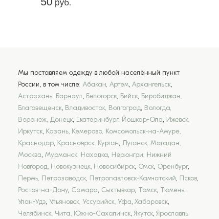
50
руб.
Мы поставляем одежду в любой населённый пункт
России, в том числе:
Абакан
,
Артем
,
Архангельск
,
Астрахань
,
Барнаул
,
Белогорск
,
Бийск
,
Биробиджан
,
Благовещенск
,
Владивосток
,
Волгоград
,
Вологда
,
Воронеж
,
Донецк
,
Екатеринбург
,
Йошкар-Ола
,
Ижевск
,
Иркутск
,
Казань
,
Кемерово
,
Комсомольск-на-Амуре
,
Краснодар
,
Красноярск
,
Курган
,
Луганск
,
Магадан
,
Москва
,
Мурманск
,
Находка
,
Нерюнгри
,
Нижний
Новгород
,
Новокузнецк
,
Новосибирск
,
Омск
,
Оренбург
,
Пермь
,
Петрозаводск
,
Петропавловск-Камчатский
,
Псков
,
Ростов-на-Дону
,
Самара
,
Сыктывкар
,
Томск
,
Тюмень
,
Улан-Удэ
,
Ульяновск
,
Уссурийск
,
Уфа
,
Хабаровск
,
Челябинск
,
Чита
,
Южно-Сахалинск
,
Якутск
,
Ярославль