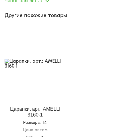
расцветок) указать не представляется возможным.
Читать полностью
Другие похожие товары
Царапки, арт.: AMELLI
3160-1
Размеры
: 14
Цена оптом