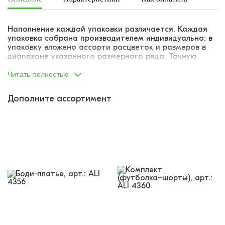
Наполнение каждой упаковки различается. Каждая
упаковка собрана производителем индивидуально: в
упаковку вложено ассорти расцветок и размеров в
диапазоне указанного размерного ряда. Точную
комплектацию упаковки (соответствие размеров и
расцветок) указать не представляется возможным.
Читать полностью
Дополните ассортимент