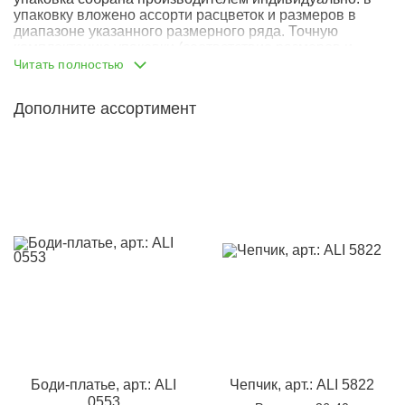
упаковку вложено ассорти расцветок и размеров в
диапазоне указанного размерного ряда. Точную
комплектацию упаковки (соответствие размеров и
расцветок) указать не представляется возможным.
Читать полностью
Дополните ассортимент
Боди-платье, арт.: ALI
Чепчик, арт.: ALI 5822
0553