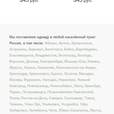
руб.
руб.
Мы поставляем одежду в любой населённый пункт
России, в том числе:
Абакан
,
Артем
,
Архангельск
,
Астрахань
,
Барнаул
,
Белогорск
,
Бийск
,
Биробиджан
,
Благовещенск
,
Владивосток
,
Волгоград
,
Вологда
,
Воронеж
,
Донецк
,
Екатеринбург
,
Йошкар-Ола
,
Ижевск
,
Иркутск
,
Казань
,
Кемерово
,
Комсомольск-на-Амуре
,
Краснодар
,
Красноярск
,
Курган
,
Луганск
,
Магадан
,
Москва
,
Мурманск
,
Находка
,
Нерюнгри
,
Нижний
Новгород
,
Новокузнецк
,
Новосибирск
,
Омск
,
Оренбург
,
Пермь
,
Петрозаводск
,
Петропавловск-Камчатский
,
Псков
,
Ростов-на-Дону
,
Самара
,
Сыктывкар
,
Томск
,
Тюмень
,
Улан-Удэ
,
Ульяновск
,
Уссурийск
,
Уфа
,
Хабаровск
,
Челябинск
,
Чита
,
Южно-Сахалинск
,
Якутск
,