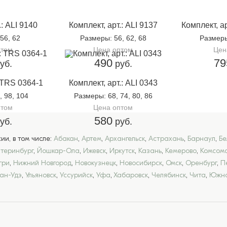
.: ALI 9140
Комплект, арт.: ALI 9137
Комплект, а
 56, 62
Размеры
: 56, 62, 68
Размер
птом
Цена оптом
Цен
490
79
уб.
руб.
: TRS 0364-1
Комплект, арт.: ALI 0343
2, 98, 104
Размеры
: 68, 74, 80, 86
птом
Цена оптом
580
уб.
руб.
и, в том числе:
Абакан
,
Артем
,
Архангельск
,
Астрахань
,
Барнаул
,
Бе
атеринбург
,
Йошкар-Ола
,
Ижевск
,
Иркутск
,
Казань
,
Кемерово
,
Комсомо
гри
,
Нижний Новгород
,
Новокузнецк
,
Новосибирск
,
Омск
,
Оренбург
,
П
лан-Удэ
,
Ульяновск
,
Уссурийск
,
Уфа
,
Хабаровск
,
Челябинск
,
Чита
,
Южно