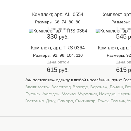
Комплект, арт.: ALI 0554
Комплект, арт
Размеры
: 68, 74, 80, 86
Размеры
:
Цена оптом
Цена о
330
545
руб.
р
Комплект, арт.: TRS 0364
Комплект, арт.
Размеры
: 92, 98, 104, 110
Размеры
: 9
Цена оптом
Цена о
615
615
руб.
р
Мы поставляем одежду в любой населённый пункт Росси
Владивосток
,
Волгоград
,
Вологда
,
Воронеж
,
Донецк
,
Ек
Луганск
,
Магадан
,
Москва
,
Мурманск
,
Находка
,
Нерюн
Ростов-на-Дону
,
Самара
,
Сыктывкар
,
Томск
,
Тюмень
,
У