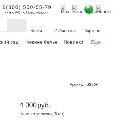
8(800) 550-55-79
пн-пт с 9-18 по Новосибирску
Войти
Избранное
Корзина
ский сад
Нижнее белье
Новинки
Ещё
...
ы делать покупки и
аказы.
ли зарегистрироваться
Артикул: 0236-1
Личный кабинет
4 000
руб.
Цена за упаковку (8 шт)