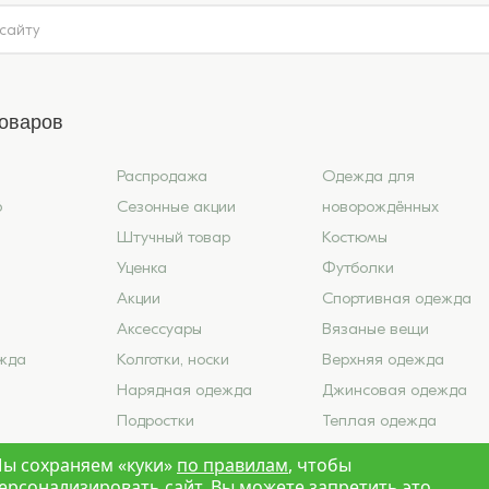
товаров
Распродажа
Одежда для
6
Сезонные акции
новорождённых
Штучный товар
Костюмы
Уценка
Футболки
Акции
Спортивная одежда
Аксессуары
Вязаные вещи
жда
Колготки, носки
Верхняя одежда
Нарядная одежда
Джинсовая одежда
Подростки
Теплая одежда
ье
Школа
Лето 2026
ы сохраняем «куки»
по правилам
, чтобы
ерсонализировать сайт. Вы можете запретить это