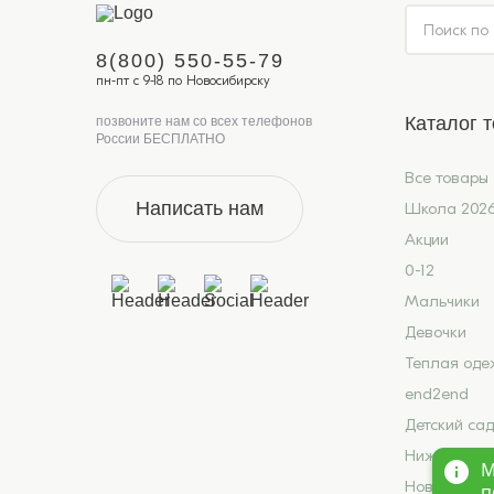
8(800) 550-55-79
пн-пт с 9-18 по Новосибирску
Каталог 
позвоните нам со всех телефонов
России БЕСПЛАТНО
Все товары
Написать нам
Школа 202
Акции
0-12
Мальчики
Девочки
Теплая оде
end2end
Детский сад
Нижнее бел
М
Новинки
п