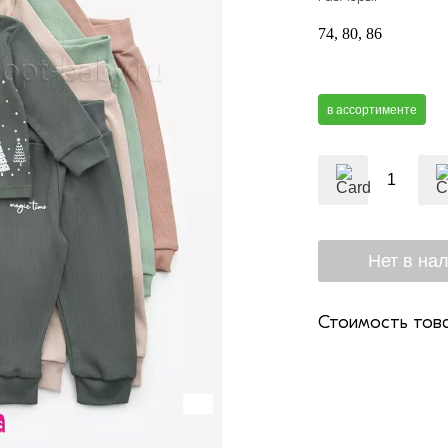
74
80
86
в ассортименте
Стоимость това