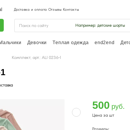
Доставка и оплата
Отзывы
Контакты
Например:
детские шорты
Мальчики
Девочки
Теплая одежда
end2end
Дет
Войдите, чтоб
отслеживать з
ы
Комплект, арт.: ALI 0236-1
Войти и
-1
ставка
500
руб.
Цена за шт
Размеры: