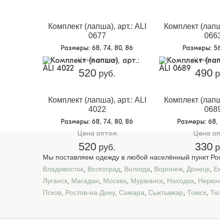
Комплект (лапша), арт.: ALI
Комплект (лапша
0677
066
Размеры
: 68, 74, 80, 86
Размеры
: 5
Цена оптом
Цена о
520
490
руб.
р
Комплект (лапша), арт.: ALI
Комплект (лапша
4022
068
Размеры
: 68, 74, 80, 86
Размеры
: 68,
Цена оптом
Цена о
520
330
руб.
р
Мы поставляем одежду в любой населённый пункт Рос
Владивосток
,
Волгоград
,
Вологда
,
Воронеж
,
Донецк
,
Е
Луганск
,
Магадан
,
Москва
,
Мурманск
,
Находка
,
Нерюн
Псков
,
Ростов-на-Дону
,
Самара
,
Сыктывкар
,
Томск
,
Тю