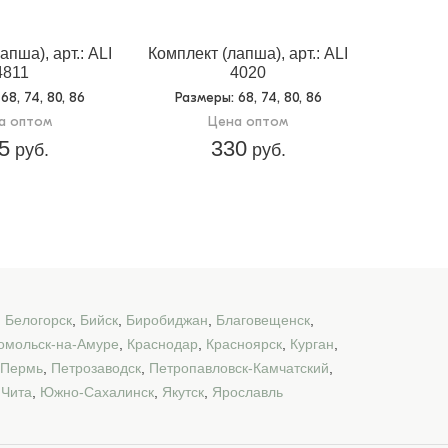
апша), арт.: ALI
Комплект (лапша), арт.: ALI
4811
4020
 68, 74, 80, 86
Размеры
: 68, 74, 80, 86
а оптом
Цена оптом
5
330
руб.
руб.
,
Белогорск
,
Бийск
,
Биробиджан
,
Благовещенск
,
омольск-на-Амуре
,
Краснодар
,
Красноярск
,
Курган
,
Пермь
,
Петрозаводск
,
Петропавловск-Камчатский
,
,
Чита
,
Южно-Сахалинск
,
Якутск
,
Ярославль