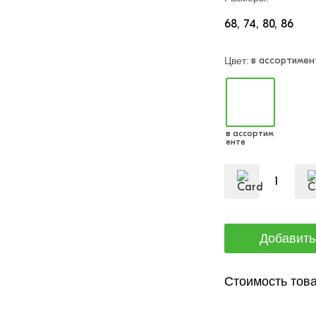
68
74
80
86
в ассортимен
Цвет:
в ассортим
енте
Стоимость това