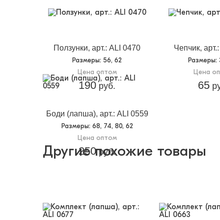
Ползунки, арт.: ALI 0470
Чепчик, арт.
Размеры
: 56, 62
Размеры
:
Цена оптом
Цена о
190
65
руб.
ру
Боди (лапша), арт.: ALI 0559
Размеры
: 68, 74, 80, 62
Цена оптом
Другие похожие товары
250
руб.