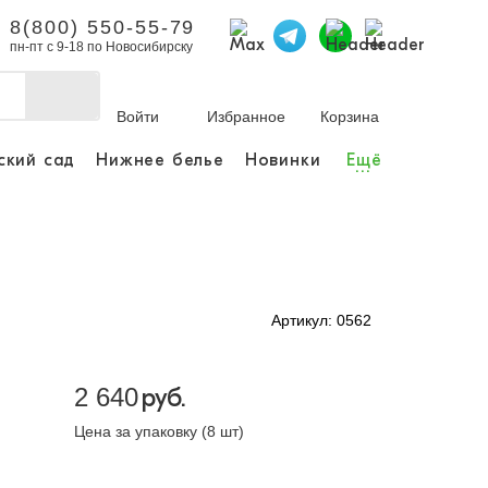
8(800) 550-55-79
пн-пт с 9-18 по Новосибирску
Войти
Избранное
Корзина
ский сад
Нижнее белье
Новинки
Ещё
...
бы делать покупки и
заказы.
ли зарегистрироваться
Артикул: 0562
Личный кабинет
2 640
руб.
Цена за упаковку (8 шт)