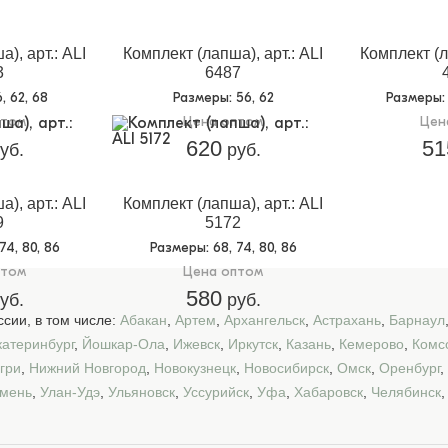
), арт.: ALI
Комплект (лапша), арт.: ALI
Комплект (л
3
6487
6, 62, 68
Размеры
: 56, 62
Размеры
:
птом
Цена оптом
Цен
620
51
уб.
руб.
), арт.: ALI
Комплект (лапша), арт.: ALI
9
5172
 74, 80, 86
Размеры
: 68, 74, 80, 86
птом
Цена оптом
580
уб.
руб.
сии, в том числе:
Абакан
,
Артем
,
Архангельск
,
Астрахань
,
Барнаул
катеринбург
,
Йошкар-Ола
,
Ижевск
,
Иркутск
,
Казань
,
Кемерово
,
Комс
гри
,
Нижний Новгород
,
Новокузнецк
,
Новосибирск
,
Омск
,
Оренбург
,
мень
,
Улан-Удэ
,
Ульяновск
,
Уссурийск
,
Уфа
,
Хабаровск
,
Челябинск