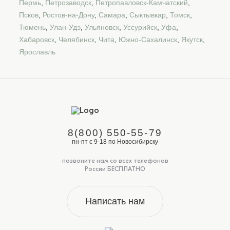
Пермь
,
Петрозаводск
,
Петропавловск-Камчатский
,
Псков
,
Ростов-на-Дону
,
Самара
,
Сыктывкар
,
Томск
,
Тюмень
,
Улан-Удэ
,
Ульяновск
,
Уссурийск
,
Уфа
,
Хабаровск
,
Челябинск
,
Чита
,
Южно-Сахалинск
,
Якутск
,
Ярославль
8(800) 550-55-79
пн-пт с 9-18 по Новосибирску
позвоните нам со всех телефонов
России БЕСПЛАТНО
Написать нам