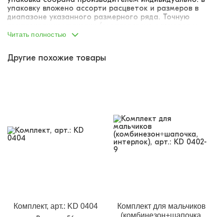
упаковку вложено ассорти расцветок и размеров в
диапазоне указанного размерного ряда. Точную
комплектацию упаковки (соответствие размеров и
расцветок) указать не представляется возможным.
Читать полностью
Другие похожие товары
Комплект, арт.: KD 0404
Комплект для мальчиков
(комбинезон+шапочка,