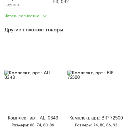
1-3, 0-12
группа:
Пол:
девочка
Читать полностью
Тип одежды:
костюм
Другие похожие товары
Возраст от:
0
Возраст до:
1
Производство:
Турция
Состав:
100% хлопок
Размеры:
68
74
80
86
кофта - вязаный трикотаж,
Материал:
лонгслив - муслин, брюки -
футер
Доп.параметр:
длинный рукав
Кол-во в
4
упаковке:
Доп.параметр 2:
трикотаж
Комплект, арт.: ALI 0343
Комплект, арт.: BIP 72500
Размеры
: 68, 74, 80, 86
Размеры
: 74, 80, 86, 92