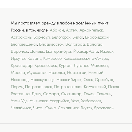
Мы поставляем одежду в любой населённый пункт
России, в том числе:
Абакан
,
Артем
,
Архангельск
,
Астрахань
,
Барнаул
,
Белогорск
,
Бийск
,
Биробиджан
,
Благовещенск
,
Владивосток
,
Волгоград
,
Вологда
,
Воронеж
,
Донецк
,
Екатеринбург
,
Йошкар-Ола
,
Ижевск
,
Иркутск
,
Казань
,
Кемерово
,
Комсомольск-на-Амуре
,
Краснодар
,
Красноярск
,
Курган
,
Луганск
,
Магадан
,
Москва
,
Мурманск
,
Находка
,
Нерюнгри
,
Нижний
Новгород
,
Новокузнецк
,
Новосибирск
,
Омск
,
Оренбург
,
Пермь
,
Петрозаводск
,
Петропавловск-Камчатский
,
Псков
,
Ростов-на-Дону
,
Самара
,
Сыктывкар
,
Томск
,
Тюмень
,
Улан-Удэ
,
Ульяновск
,
Уссурийск
,
Уфа
,
Хабаровск
,
Челябинск
,
Чита
,
Южно-Сахалинск
,
Якутск
,
Ярославль