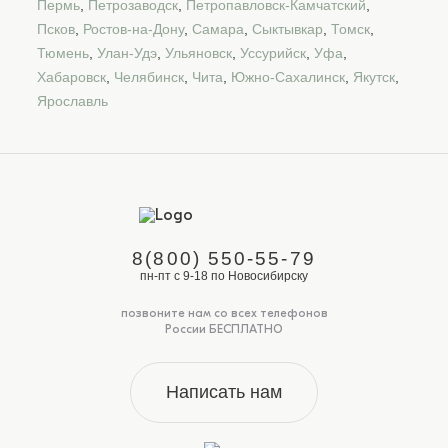
Пермь
,
Петрозаводск
,
Петропавловск-Камчатский
,
Псков
,
Ростов-на-Дону
,
Самара
,
Сыктывкар
,
Томск
,
Тюмень
,
Улан-Удэ
,
Ульяновск
,
Уссурийск
,
Уфа
,
Хабаровск
,
Челябинск
,
Чита
,
Южно-Сахалинск
,
Якутск
,
Ярославль
8(800) 550-55-79
пн-пт с 9-18 по Новосибирску
позвоните нам со всех телефонов
России БЕСПЛАТНО
Написать нам