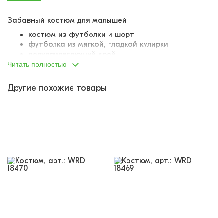
Забавный костюм для малышей
костюм из футболки и шорт
футболка из мягкой, гладкой кулирки
полуприлегающий крой
классическая линия плеча
Читать полностью
на плече застежка в виде кнопок
кнопки аккуратные, не царапаются
Другие похожие товары
горловина обтачена отдельным лоскутом ткани
украшена забавным красочным принтом
принт дополнен объемным тканевым
элементом
шорты из мягкой, гладкой кулирки
пояс на резинке
резинка комфортная, не давит
на одной из штанин качественный принт
принт дополнен объемным тканевым
элементом