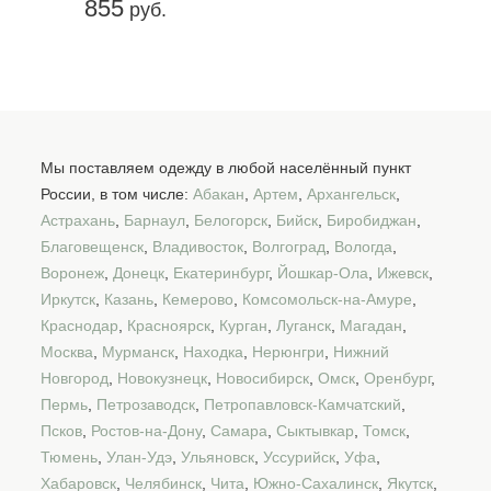
855
руб.
Мы поставляем одежду в любой населённый пункт
России, в том числе:
Абакан
,
Артем
,
Архангельск
,
Астрахань
,
Барнаул
,
Белогорск
,
Бийск
,
Биробиджан
,
Благовещенск
,
Владивосток
,
Волгоград
,
Вологда
,
Воронеж
,
Донецк
,
Екатеринбург
,
Йошкар-Ола
,
Ижевск
,
Иркутск
,
Казань
,
Кемерово
,
Комсомольск-на-Амуре
,
Краснодар
,
Красноярск
,
Курган
,
Луганск
,
Магадан
,
Москва
,
Мурманск
,
Находка
,
Нерюнгри
,
Нижний
Новгород
,
Новокузнецк
,
Новосибирск
,
Омск
,
Оренбург
,
Пермь
,
Петрозаводск
,
Петропавловск-Камчатский
,
Псков
,
Ростов-на-Дону
,
Самара
,
Сыктывкар
,
Томск
,
Тюмень
,
Улан-Удэ
,
Ульяновск
,
Уссурийск
,
Уфа
,
Хабаровск
,
Челябинск
,
Чита
,
Южно-Сахалинск
,
Якутск
,