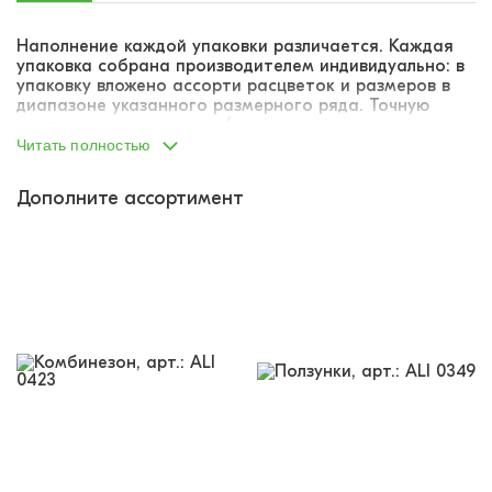
Наполнение каждой упаковки различается. Каждая
упаковка собрана производителем индивидуально: в
упаковку вложено ассорти расцветок и размеров в
диапазоне указанного размерного ряда. Точную
комплектацию упаковки (соответствие размеров и
расцветок) указать не представляется возможным.
Читать полностью
Дополните ассортимент