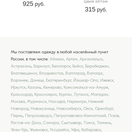
Цена оптом
925
руб.
315
руб.
Мы поставляем одежду в любой населённый пункт
России, в том числе:
Абакан
,
Артем
,
Архангельск
,
Астрахань
,
Барнаул
,
Белогорск
,
Бийск
,
Биробиджан
,
Благовещенск
,
Владивосток
,
Волгоград
,
Вологда
,
Воронеж
,
Донецк
,
Екатеринбург
,
Йошкар-Ола
,
Ижевск
,
Иркутск
,
Казань
,
Кемерово
,
Комсомольск-на-Амуре
,
Краснодар
,
Красноярск
,
Курган
,
Луганск
,
Магадан
,
Москва
,
Мурманск
,
Находка
,
Нерюнгри
,
Нижний
Новгород
,
Новокузнецк
,
Новосибирск
,
Омск
,
Оренбург
,
Пермь
,
Петрозаводск
,
Петропавловск-Камчатский
,
Псков
,
Ростов-на-Дону
,
Самара
,
Сыктывкар
,
Томск
,
Тюмень
,
Улан-Удэ
,
Ульяновск
,
Уссурийск
,
Уфа
,
Хабаровск
,