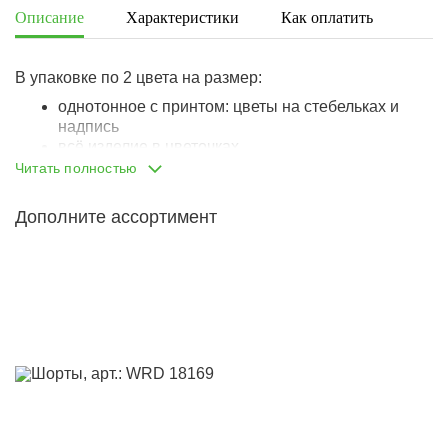
Описание
Характеристики
Как оплатить
Дост
В упаковке по 2 цвета на размер:
однотонное с принтом: цветы на стебельках и
надпись
всё изделие в цветочках
Читать полностью
Ворот круглый.
Застёжка: пуговица на спинке.
Дополните ассортимент