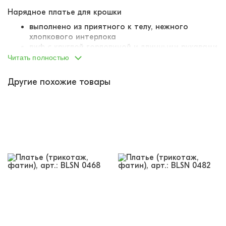
Нарядное платье для крошки
выполнено из приятного к телу, нежного
хлопкового интерлока
лиф с круглой горловиной и длинными рукавами
горловина обработана подгибом на лицевую
Читать полностью
сторону, шов не беспокоит малышку
все швы оверложены
Другие похожие товары
юбка из нескольких слоев пышного фатина
на поясе украшение в виде тканевых цветов с
бусинами
Чудесное платье для маленьких принцесс! Подходит
для празднования торжественных мероприятий: от
дней рождения до Нового года! Добавляйте в свой
ассортимент и дарите покупателям незабываемые
моменты!