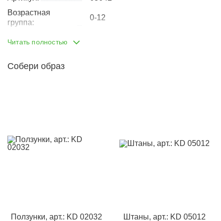
Возрастная
0-12
группа:
Пол:
унисекс
Читать полностью
Тип одежды:
толстовка
Собери образ
Возраст от:
0
Возраст до:
1
Производство:
Россия
Состав:
100% хлопок
Размеры:
74
80
86
Материал:
лапша
Доп.параметр:
длинный рукав
Кол-во в
5
упаковке:
Доп.параметр 2:
трикотаж
Ползунки, арт.: KD 02032
Штаны, арт.: KD 05012