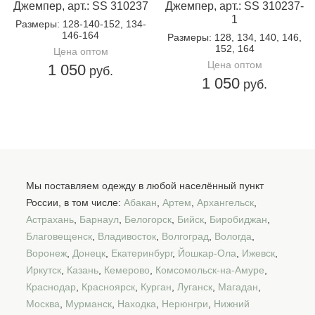
Джемпер, арт.: SS 310237
Джемпер, арт.: SS 310237-
1
Размеры
: 128-140-152, 134-
146-164
Размеры
: 128, 134, 140, 146,
152, 164
Цена оптом
Цена оптом
1 050
руб.
1 050
руб.
Мы поставляем одежду в любой населённый пункт
России, в том числе:
Абакан
,
Артем
,
Архангельск
,
Астрахань
,
Барнаул
,
Белогорск
,
Бийск
,
Биробиджан
,
Благовещенск
,
Владивосток
,
Волгоград
,
Вологда
,
Воронеж
,
Донецк
,
Екатеринбург
,
Йошкар-Ола
,
Ижевск
,
Иркутск
,
Казань
,
Кемерово
,
Комсомольск-на-Амуре
,
Краснодар
,
Красноярск
,
Курган
,
Луганск
,
Магадан
,
Москва
,
Мурманск
,
Находка
,
Нерюнгри
,
Нижний