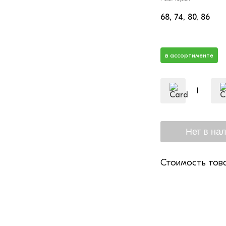
68
74
80
86
в ассортименте
Стоимость това