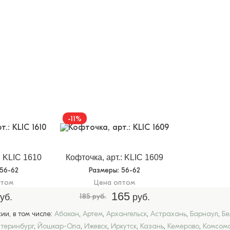
-11%
: KLIC 1610
Кофточка, арт.: KLIC 1609
 56-62
Размеры
: 56-62
птом
Цена оптом
165
уб.
185 руб.
руб.
и, в том числе:
Абакан
,
Артем
,
Архангельск
,
Астрахань
,
Барнаул
,
Бе
атеринбург
,
Йошкар-Ола
,
Ижевск
,
Иркутск
,
Казань
,
Кемерово
,
Комсомо