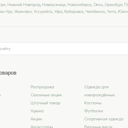
гри
,
Нижний Новгород
,
Новокузнецк
,
Новосибирск
,
Омск
,
Оренбург
,
П
лан-Удэ
,
Ульяновск
,
Уссурийск
,
Уфа
,
Хабаровск
,
Челябинск
,
Чита
,
Южно
товаров
Распродажа
Одежда для
6
Сезонные акции
новорождённых
Штучный товар
Костюмы
Уценка
Футболки
Акции
Спортивная одежда
Аксессуары
Вязаные вещи