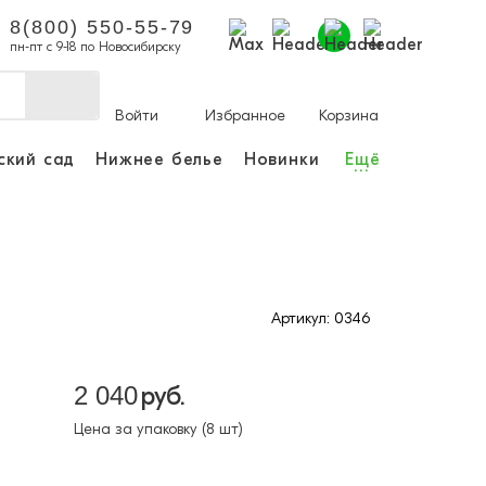
8(800) 550-55-79
пн-пт с 9-18 по Новосибирску
Войти
Избранное
Корзина
ский сад
Нижнее белье
Новинки
Ещё
...
ы делать покупки и
аказы.
ли зарегистрироваться
Артикул: 0346
Личный кабинет
2 040
руб.
Цена за упаковку (8 шт)