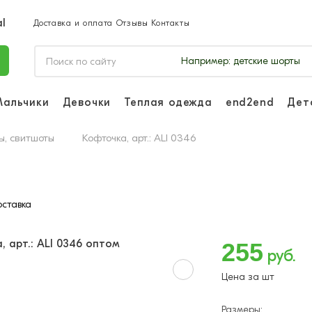
Доставка и оплата
Отзывы
Контакты
Например:
детские шорты
Мальчики
Девочки
Теплая одежда
end2end
Дет
Войдите, чтоб
отслеживать з
ы, свитшоты
Кофточка, арт.: ALI 0346
Войти и
ставка
255
руб.
Цена за шт
Размеры: