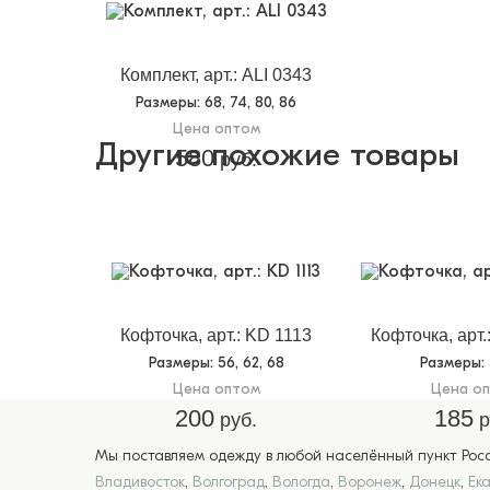
Комплект, арт.: ALI 0343
Размеры
: 68, 74, 80, 86
Цена оптом
Другие похожие товары
580
руб.
Кофточка, арт.: KD 1113
Кофточка, арт.
Размеры
: 56, 62, 68
Размеры
:
Цена оптом
Цена о
200
185
руб.
р
Мы поставляем одежду в любой населённый пункт Росси
Владивосток
,
Волгоград
,
Вологда
,
Воронеж
,
Донецк
,
Ек